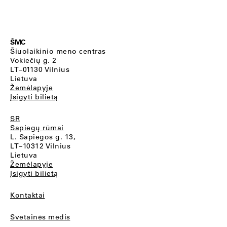
ŠMC
Šiuolaikinio meno centras
Vokiečių g. 2
LT–01130 Vilnius
Lietuva
Žemėlapyje
Įsigyti bilietą
SR
Sapiegų rūmai
L. Sapiegos g. 13,
LT–10312 Vilnius
Lietuva
Žemėlapyje
Įsigyti bilietą
Kontaktai
Svetainės medis