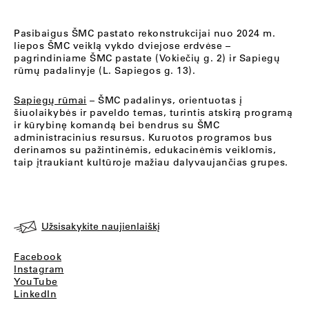
Pasibaigus ŠMC pastato rekonstrukcijai nuo 2024 m.
liepos ŠMC veiklą vykdo dviejose erdvėse –
pagrindiniame ŠMC pastate (Vokiečių g. 2) ir Sapiegų
rūmų padalinyje (L. Sapiegos g. 13).
Sapiegų rūmai
– ŠMC padalinys, orientuotas į
šiuolaikybės ir paveldo temas, turintis atskirą programą
ir kūrybinę komandą bei bendrus su ŠMC
administracinius resursus. Kuruotos programos bus
derinamos su pažintinėmis, edukacinėmis veiklomis,
taip įtraukiant kultūroje mažiau dalyvaujančias grupes.
Užsisakykite naujienlaiškį
Facebook
Instagram
YouTube
LinkedIn