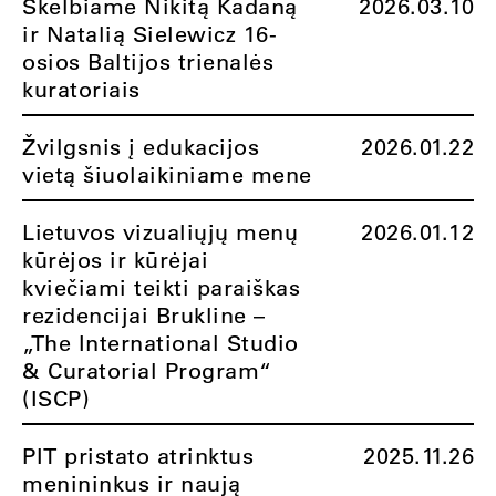
Skelbiame Nikitą Kadaną
2026.03.10
ir Natalią Sielewicz 16-
osios Baltijos trienalės
kuratoriais
Žvilgsnis į edukacijos
2026.01.22
vietą šiuolaikiniame mene
Lietuvos vizualiųjų menų
2026.01.12
kūrėjos ir kūrėjai
kviečiami teikti paraiškas
rezidencijai Brukline –
„The International Studio
& Curatorial Program“
(ISCP)
PIT pristato atrinktus
2025.11.26
menininkus ir naują