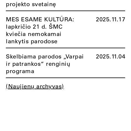
projekto svetainę
MES ESAME KULTŪRA:
2025.11.17
lapkričio 21 d. ŠMC
kviečia nemokamai
lankytis parodose
Skelbiama parodos „Varpai
2025.11.04
ir patrankos“ renginių
programa
(Naujienų archyvas)