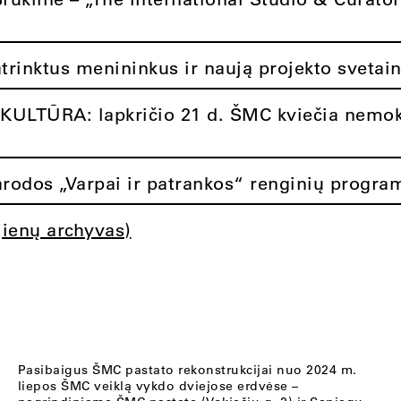
atrinktus menininkus ir naują projekto svetai
ULTŪRA: lapkričio 21 d. ŠMC kviečia nemok
rodos „Varpai ir patrankos“ renginių progra
jienų archyvas)
Pasibaigus ŠMC pastato rekonstrukcijai nuo 2024 m.
liepos ŠMC veiklą vykdo dviejose erdvėse –