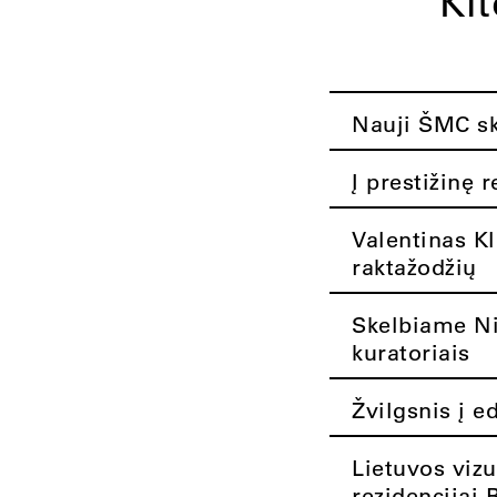
Ki
Nauji ŠMC ska
Į prestižinę 
Valentinas K
raktažodžių
Skelbiame Nik
kuratoriais
Žvilgsnis į e
Lietuvos vizu
rezidencijai 