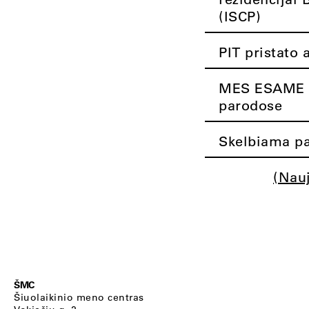
(ISCP)
PIT pristato 
MES ESAME K
parodose
Skelbiama pa
(Nau
ŠMC
Šiuolaikinio meno centras