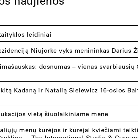
tos naujienos
ityklos leidiniai
rezidenciją Niujorke vyks menininkas Darius Ž
limašauskas: dosnumas – vienas svarbiausių 
itą Kadaną ir Natalią Sielewicz 16-osios Balt
dukacijos vietą šiuolaikiniame mene
aliųjų menų kūrėjos ir kūrėjai kviečiami teikt
Brukline – „The International Studio & Curato