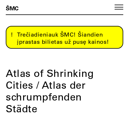
ŠMC
Trečiadieniauk ŠMC! Šiandien
įprastas bilietas už pusę kainos!
Atlas of Shrinking
Cities / Atlas der
schrumpfenden
Städte