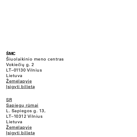
ŠMC
Šiuolaikinio meno centras
Vokiečių g. 2
LT–01130 Vilnius
Lietuva
Žemėlapyje
Įsigyti bilietą
SR
Sapiegų rūmai
L. Sapiegos g. 13,
LT–10312 Vilnius
Lietuva
Žemėlapyje
Įsigyti bilietą