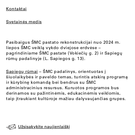
Kontaktai
Svetainės medis
Pasibaigus ŠMC pastato rekonstrukcijai nuo 2024 m.
liepos ŠMC veiklą vykdo dviejose erdvėse –
pagrindiniame ŠMC pastate (Vokiečių g. 2) ir Sapiegų
rūmų padalinyje (L. Sapiegos g. 13).
Sapiegų rūmai
– ŠMC padalinys, orientuotas į
šiuolaikybės ir paveldo temas, turintis atskirą programą
ir kūrybinę komandą bei bendrus su ŠMC
administracinius resursus. Kuruotos programos bus
derinamos su pažintinėmis, edukacinėmis veiklomis,
taip įtraukiant kultūroje mažiau dalyvaujančias grupes.
Užsisakykite naujienlaiškį