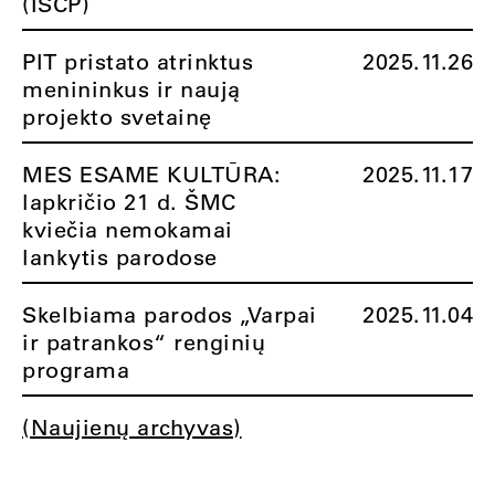
(ISCP)
PIT pristato atrinktus
2025.11.26
menininkus ir naują
projekto svetainę
MES ESAME KULTŪRA:
2025.11.17
lapkričio 21 d. ŠMC
kviečia nemokamai
lankytis parodose
Skelbiama parodos „Varpai
2025.11.04
ir patrankos“ renginių
programa
(Naujienų archyvas)