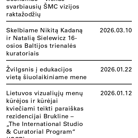
svarbiausių ŠMC vizijos
raktažodžių
Skelbiame Nikitą Kadaną
2026.03.10
ir Natalią Sielewicz 16-
osios Baltijos trienalės
kuratoriais
Žvilgsnis į edukacijos
2026.01.22
vietą šiuolaikiniame mene
Lietuvos vizualiųjų menų
2026.01.12
kūrėjos ir kūrėjai
kviečiami teikti paraiškas
rezidencijai Brukline –
„The International Studio
& Curatorial Program“