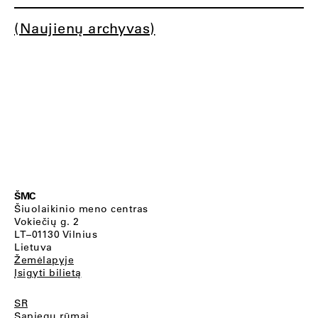
(Naujienų archyvas)
ŠMC
Šiuolaikinio meno centras
Vokiečių g. 2
LT–01130 Vilnius
Lietuva
Žemėlapyje
Įsigyti bilietą
SR
Sapiegų rūmai