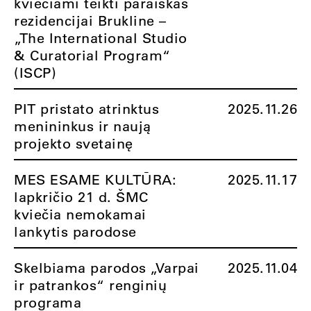
kviečiami teikti paraiškas
rezidencijai Brukline –
„The International Studio
& Curatorial Program“
(ISCP)
PIT pristato atrinktus
2025.11.26
menininkus ir naują
projekto svetainę
MES ESAME KULTŪRA:
2025.11.17
lapkričio 21 d. ŠMC
kviečia nemokamai
lankytis parodose
Skelbiama parodos „Varpai
2025.11.04
ir patrankos“ renginių
programa