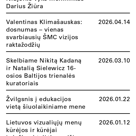
Darius Žiūra
Valentinas Klimašauskas:
2026.04.14
dosnumas – vienas
svarbiausių ŠMC vizijos
raktažodžių
Skelbiame Nikitą Kadaną
2026.03.10
ir Natalią Sielewicz 16-
osios Baltijos trienalės
kuratoriais
Žvilgsnis į edukacijos
2026.01.22
vietą šiuolaikiniame mene
Lietuvos vizualiųjų menų
2026.01.12
kūrėjos ir kūrėjai