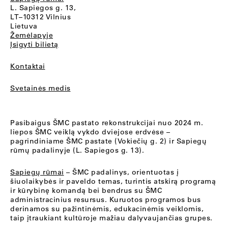
L. Sapiegos g. 13,
LT–10312 Vilnius
Lietuva
Žemėlapyje
Įsigyti bilietą
Kontaktai
Svetainės medis
Pasibaigus ŠMC pastato rekonstrukcijai nuo 2024 m.
liepos ŠMC veiklą vykdo dviejose erdvėse –
pagrindiniame ŠMC pastate (Vokiečių g. 2) ir Sapiegų
rūmų padalinyje (L. Sapiegos g. 13).
Sapiegų rūmai
– ŠMC padalinys, orientuotas į
šiuolaikybės ir paveldo temas, turintis atskirą programą
ir kūrybinę komandą bei bendrus su ŠMC
administracinius resursus. Kuruotos programos bus
derinamos su pažintinėmis, edukacinėmis veiklomis,
taip įtraukiant kultūroje mažiau dalyvaujančias grupes.