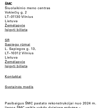
ŠMC
Šiuolaikinio meno centras
Vokiečių g. 2
LT–01130 Vilnius
Lietuva
Žemėlapyje
Įsigyti bilietą
SR
Sapiegų rūmai
L. Sapiegos g. 13,
LT–10312 Vilnius
Lietuva
Žemėlapyje
Įsigyti bilietą
Kontaktai
Svetainės medis
Pasibaigus ŠMC pastato rekonstrukcijai nuo 2024 m.
liepos ŠMC veiklą vykdo dviejose erdvėse –