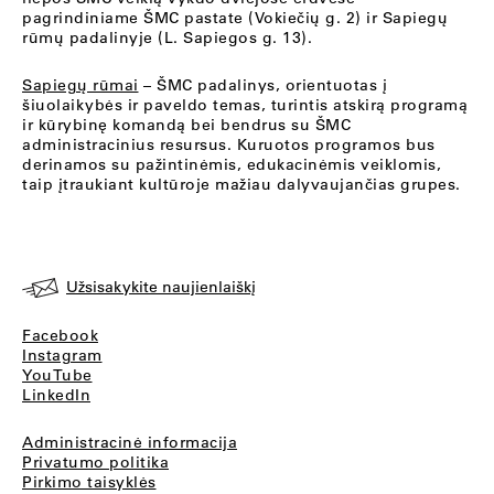
pagrindiniame ŠMC pastate (Vokiečių g. 2) ir Sapiegų
rūmų padalinyje (L. Sapiegos g. 13).
Sapiegų rūmai
– ŠMC padalinys, orientuotas į
šiuolaikybės ir paveldo temas, turintis atskirą programą
ir kūrybinę komandą bei bendrus su ŠMC
administracinius resursus. Kuruotos programos bus
derinamos su pažintinėmis, edukacinėmis veiklomis,
taip įtraukiant kultūroje mažiau dalyvaujančias grupes.
Užsisakykite naujienlaiškį
Facebook
Instagram
YouTube
LinkedIn
Administracinė informacija
Privatumo politika
Pirkimo taisyklės