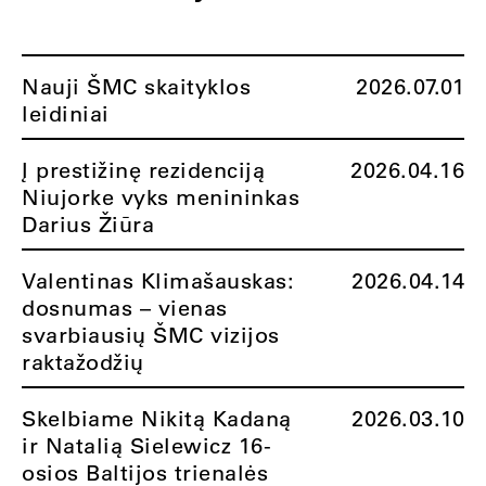
Nauji ŠMC skaityklos
2026.07.01
leidiniai
Į prestižinę rezidenciją
2026.04.16
Niujorke vyks menininkas
Darius Žiūra
Valentinas Klimašauskas:
2026.04.14
dosnumas – vienas
svarbiausių ŠMC vizijos
raktažodžių
Skelbiame Nikitą Kadaną
2026.03.10
ir Natalią Sielewicz 16-
osios Baltijos trienalės