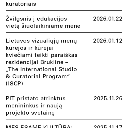
kuratoriais
Žvilgsnis į edukacijos
2026.01.22
vietą šiuolaikiniame mene
Lietuvos vizualiųjų menų
2026.01.12
kūrėjos ir kūrėjai
kviečiami teikti paraiškas
rezidencijai Brukline –
„The International Studio
& Curatorial Program“
(ISCP)
PIT pristato atrinktus
2025.11.26
menininkus ir naują
projekto svetainę
MES ESAME KULTŪRA:
2025.11.17