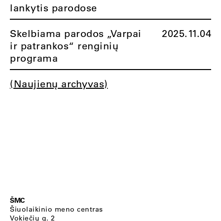
lankytis parodose
Skelbiama parodos „Varpai
2025.11.04
ir patrankos“ renginių
programa
(Naujienų archyvas)
ŠMC
Šiuolaikinio meno centras
Vokiečių g. 2