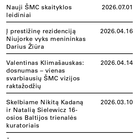
Nauji ŠMC skaityklos
2026.07.01
leidiniai
Į prestižinę rezidenciją
2026.04.16
Niujorke vyks menininkas
Darius Žiūra
Valentinas Klimašauskas:
2026.04.14
dosnumas – vienas
svarbiausių ŠMC vizijos
raktažodžių
Skelbiame Nikitą Kadaną
2026.03.10
ir Natalią Sielewicz 16-
osios Baltijos trienalės
kuratoriais