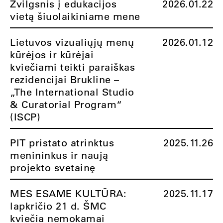
Žvilgsnis į edukacijos
2026.01.22
vietą šiuolaikiniame mene
Lietuvos vizualiųjų menų
2026.01.12
kūrėjos ir kūrėjai
kviečiami teikti paraiškas
rezidencijai Brukline –
„The International Studio
& Curatorial Program“
(ISCP)
PIT pristato atrinktus
2025.11.26
menininkus ir naują
projekto svetainę
MES ESAME KULTŪRA:
2025.11.17
lapkričio 21 d. ŠMC
kviečia nemokamai