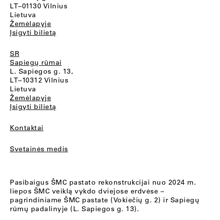
LT–01130 Vilnius
Lietuva
Žemėlapyje
Įsigyti bilietą
SR
Sapiegų rūmai
L. Sapiegos g. 13,
LT–10312 Vilnius
Lietuva
Žemėlapyje
Įsigyti bilietą
Kontaktai
Svetainės medis
Pasibaigus ŠMC pastato rekonstrukcijai nuo 2024 m.
liepos ŠMC veiklą vykdo dviejose erdvėse –
pagrindiniame ŠMC pastate (Vokiečių g. 2) ir Sapiegų
rūmų padalinyje (L. Sapiegos g. 13).