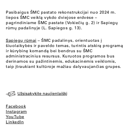
Pasibaigus ŠMC pastato rekonstrukcijai nuo 2024 m.
liepos ŠMC veiklą vykdo dviejose erdvėse –
pagrindiniame ŠMC pastate (Vokiečių g. 2) ir Sapiegų
rūmų padalinyje (L. Sapiegos g. 13).
Sapiegų rūmai
– ŠMC padalinys, orientuotas į
šiuolaikybės ir paveldo temas, turintis atskirą programą
ir kūrybinę komandą bei bendrus su ŠMC
administracinius resursus. Kuruotos programos bus
derinamos su pažintinėmis, edukacinėmis veiklomis,
taip įtraukiant kultūroje mažiau dalyvaujančias grupes.
Užsisakykite naujienlaiškį
Facebook
Instagram
YouTube
LinkedIn