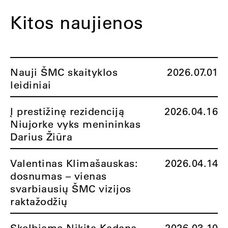
Kitos naujienos
Nauji ŠMC skaityklos
2026.07.01
leidiniai
Į prestižinę rezidenciją
2026.04.16
Niujorke vyks menininkas
Darius Žiūra
Valentinas Klimašauskas:
2026.04.14
dosnumas – vienas
svarbiausių ŠMC vizijos
raktažodžių
Skelbiame Nikitą Kadaną
2026.03.10