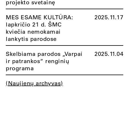
projekto svetainę
MES ESAME KULTŪRA:
2025.11.17
lapkričio 21 d. ŠMC
kviečia nemokamai
lankytis parodose
Skelbiama parodos „Varpai
2025.11.04
ir patrankos“ renginių
programa
(Naujienų archyvas)