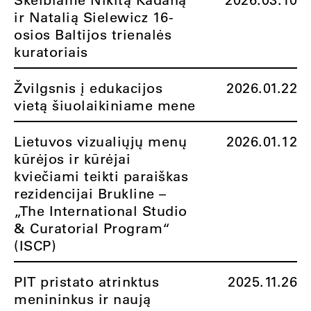
ir Natalią Sielewicz 16-
osios Baltijos trienalės
kuratoriais
Žvilgsnis į edukacijos
2026.01.22
vietą šiuolaikiniame mene
Lietuvos vizualiųjų menų
2026.01.12
kūrėjos ir kūrėjai
kviečiami teikti paraiškas
rezidencijai Brukline –
„The International Studio
& Curatorial Program“
(ISCP)
PIT pristato atrinktus
2025.11.26
menininkus ir naują