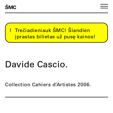
ŠMC
Trečiadieniauk ŠMC! Šiandien
įprastas bilietas už pusę kainos!
Davide Cascio.
Collection Cahiers d’Artistes 2006.