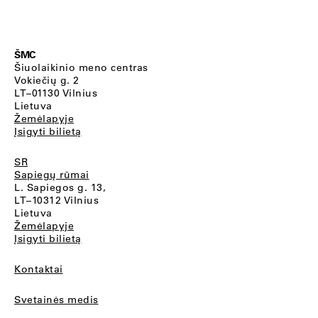
ŠMC
Šiuolaikinio meno centras
Vokiečių g. 2
LT–01130 Vilnius
Lietuva
Žemėlapyje
Įsigyti bilietą
SR
Sapiegų rūmai
L. Sapiegos g. 13,
LT–10312 Vilnius
Lietuva
Žemėlapyje
Įsigyti bilietą
Kontaktai
Svetainės medis