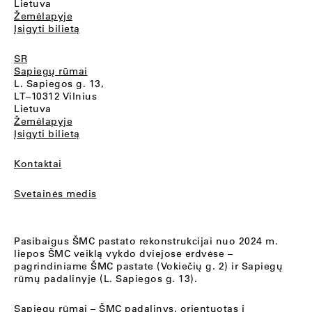
Lietuva
Žemėlapyje
Įsigyti bilietą
SR
Sapiegų rūmai
L. Sapiegos g. 13,
LT–10312 Vilnius
Lietuva
Žemėlapyje
Įsigyti bilietą
Kontaktai
Svetainės medis
Pasibaigus ŠMC pastato rekonstrukcijai nuo 2024 m.
liepos ŠMC veiklą vykdo dviejose erdvėse –
pagrindiniame ŠMC pastate (Vokiečių g. 2) ir Sapiegų
rūmų padalinyje (L. Sapiegos g. 13).
Sapiegų rūmai
– ŠMC padalinys, orientuotas į