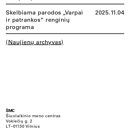
Skelbiama parodos „Varpai
2025.11.04
ir patrankos“ renginių
programa
(Naujienų archyvas)
ŠMC
Šiuolaikinio meno centras
Vokiečių g. 2
LT–01130 Vilnius