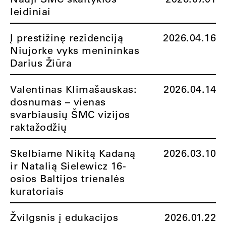
leidiniai
Į prestižinę rezidenciją
2026.04.16
Niujorke vyks menininkas
Darius Žiūra
Valentinas Klimašauskas:
2026.04.14
dosnumas – vienas
svarbiausių ŠMC vizijos
raktažodžių
Skelbiame Nikitą Kadaną
2026.03.10
ir Natalią Sielewicz 16-
osios Baltijos trienalės
kuratoriais
Žvilgsnis į edukacijos
2026.01.22