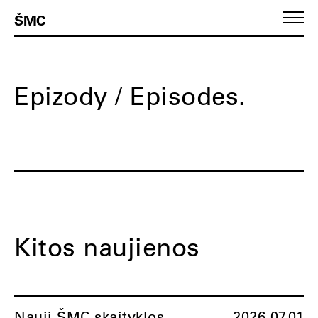
ŠMC
Epizody / Episodes.
Kitos naujienos
Nauji ŠMC skaityklos
2026.07.01