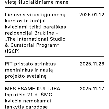
vietą šiuolaikiniame mene
Lietuvos vizualiųjų menų
2026.01.12
kūrėjos ir kūrėjai
kviečiami teikti paraiškas
rezidencijai Brukline –
„The International Studio
& Curatorial Program“
(ISCP)
PIT pristato atrinktus
2025.11.26
menininkus ir naują
projekto svetainę
MES ESAME KULTŪRA:
2025.11.17
lapkričio 21 d. ŠMC
kviečia nemokamai
lankytis parodose