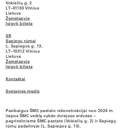
Vokiečių g. 2
LT–01130 Vilnius
Lietuva
Žemėlapyje
Įsigyti bilietą
SR
Sapiegų rūmai
L. Sapiegos g. 13,
LT–10312 Vilnius
Lietuva
Žemėlapyje
Įsigyti bilietą
Kontaktai
Svetainės medis
Pasibaigus ŠMC pastato rekonstrukcijai nuo 2024 m.
liepos ŠMC veiklą vykdo dviejose erdvėse –
pagrindiniame ŠMC pastate (Vokiečių g. 2) ir Sapiegų
rūmų padalinyje (L. Sapiegos g. 13).