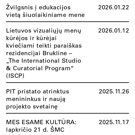
Žvilgsnis į edukacijos
2026.01.22
vietą šiuolaikiniame mene
Lietuvos vizualiųjų menų
2026.01.12
kūrėjos ir kūrėjai
kviečiami teikti paraiškas
rezidencijai Brukline –
„The International Studio
& Curatorial Program“
(ISCP)
PIT pristato atrinktus
2025.11.26
menininkus ir naują
projekto svetainę
MES ESAME KULTŪRA:
2025.11.17
lapkričio 21 d. ŠMC