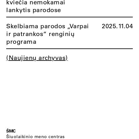
kviečia nemokamai
lankytis parodose
Skelbiama parodos „Varpai
2025.11.04
ir patrankos“ renginių
programa
(Naujienų archyvas)
ŠMC
Šiuolaikinio meno centras