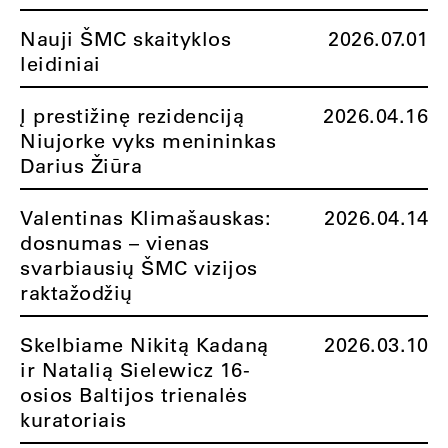
Nauji ŠMC skaityklos
2026.07.01
leidiniai
Į prestižinę rezidenciją
2026.04.16
Niujorke vyks menininkas
Darius Žiūra
Valentinas Klimašauskas:
2026.04.14
dosnumas – vienas
svarbiausių ŠMC vizijos
raktažodžių
Skelbiame Nikitą Kadaną
2026.03.10
ir Natalią Sielewicz 16-
osios Baltijos trienalės
kuratoriais