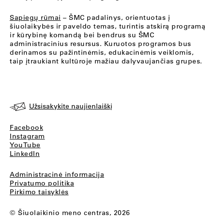
Sapiegų rūmai
– ŠMC padalinys, orientuotas į
šiuolaikybės ir paveldo temas, turintis atskirą programą
ir kūrybinę komandą bei bendrus su ŠMC
administracinius resursus. Kuruotos programos bus
derinamos su pažintinėmis, edukacinėmis veiklomis,
taip įtraukiant kultūroje mažiau dalyvaujančias grupes.
Užsisakykite naujienlaiškį
Facebook
Instagram
YouTube
LinkedIn
Administracinė informacija
Privatumo politika
Pirkimo taisyklės
© Šiuolaikinio meno centras, 2026