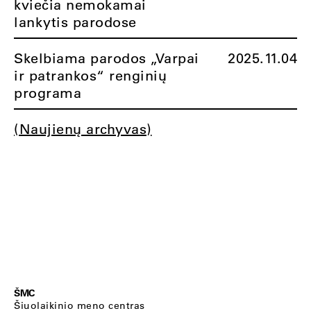
kviečia nemokamai
lankytis parodose
Skelbiama parodos „Varpai
2025.11.04
ir patrankos“ renginių
programa
(Naujienų archyvas)
ŠMC
Šiuolaikinio meno centras