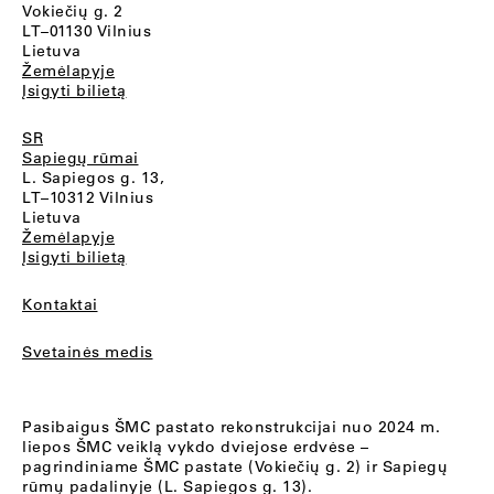
Vokiečių g. 2
LT–01130 Vilnius
Lietuva
Žemėlapyje
Įsigyti bilietą
SR
Sapiegų rūmai
L. Sapiegos g. 13,
LT–10312 Vilnius
Lietuva
Žemėlapyje
Įsigyti bilietą
Kontaktai
Svetainės medis
Pasibaigus ŠMC pastato rekonstrukcijai nuo 2024 m.
liepos ŠMC veiklą vykdo dviejose erdvėse –
pagrindiniame ŠMC pastate (Vokiečių g. 2) ir Sapiegų
rūmų padalinyje (L. Sapiegos g. 13).