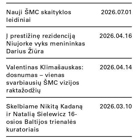
Nauji ŠMC skaityklos
2026.07.01
leidiniai
Į prestižinę rezidenciją
2026.04.16
Niujorke vyks menininkas
Darius Žiūra
Valentinas Klimašauskas:
2026.04.14
dosnumas – vienas
svarbiausių ŠMC vizijos
raktažodžių
Skelbiame Nikitą Kadaną
2026.03.10
ir Natalią Sielewicz 16-
osios Baltijos trienalės
kuratoriais