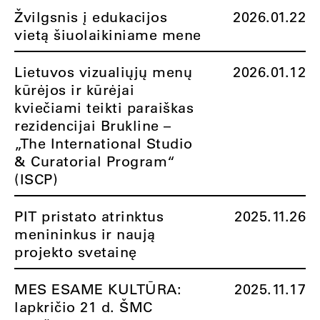
Žvilgsnis į edukacijos
2026.01.22
vietą šiuolaikiniame mene
Lietuvos vizualiųjų menų
2026.01.12
kūrėjos ir kūrėjai
kviečiami teikti paraiškas
rezidencijai Brukline –
„The International Studio
& Curatorial Program“
(ISCP)
PIT pristato atrinktus
2025.11.26
menininkus ir naują
projekto svetainę
MES ESAME KULTŪRA:
2025.11.17
lapkričio 21 d. ŠMC