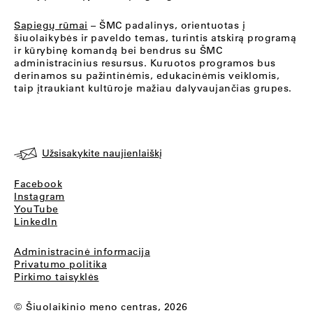
Sapiegų rūmai
– ŠMC padalinys, orientuotas į
šiuolaikybės ir paveldo temas, turintis atskirą programą
ir kūrybinę komandą bei bendrus su ŠMC
administracinius resursus. Kuruotos programos bus
derinamos su pažintinėmis, edukacinėmis veiklomis,
taip įtraukiant kultūroje mažiau dalyvaujančias grupes.
Užsisakykite naujienlaiškį
Facebook
Instagram
YouTube
LinkedIn
Administracinė informacija
Privatumo politika
Pirkimo taisyklės
© Šiuolaikinio meno centras, 2026