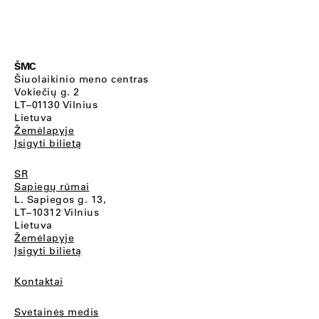
ŠMC
Šiuolaikinio meno centras
Vokiečių g. 2
LT–01130 Vilnius
Lietuva
Žemėlapyje
Įsigyti bilietą
SR
Sapiegų rūmai
L. Sapiegos g. 13,
LT–10312 Vilnius
Lietuva
Žemėlapyje
Įsigyti bilietą
Kontaktai
Svetainės medis