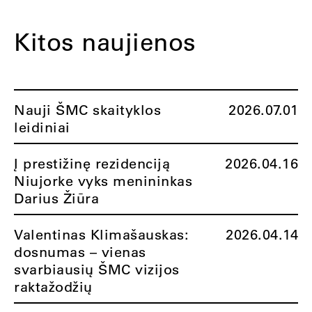
Kitos naujienos
Nauji ŠMC skaityklos
2026.07.01
leidiniai
Į prestižinę rezidenciją
2026.04.16
Niujorke vyks menininkas
Darius Žiūra
Valentinas Klimašauskas:
2026.04.14
dosnumas – vienas
svarbiausių ŠMC vizijos
raktažodžių