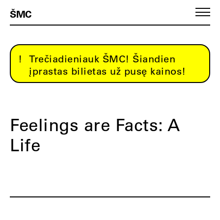
ŠMC
Trečiadieniauk ŠMC! Šiandien
įprastas bilietas už pusę kainos!
Feelings are Facts: A
Life