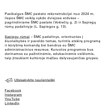
Pasibaigus ŠMC pastato rekonstrukcijai nuo 2024 m.
liepos ŠMC veiklą vykdo dviejose erdvėse –
pagrindiniame ŠMC pastate (Vokiečių g. 2) ir Sapiegų
rūmų padalinyje (L. Sapiegos g. 13).
Sapiegų rūmai
– ŠMC padalinys, orientuotas į
šiuolaikybės ir paveldo temas, turintis atskirą programą
ir kūrybinę komandą bei bendrus su ŠMC
administracinius resursus. Kuruotos programos bus
derinamos su pažintinėmis, edukacinėmis veiklomis,
taip įtraukiant kultūroje mažiau dalyvaujančias grupes.
Užsisakykite naujienlaiškį
Facebook
Instagram
YouTube
LinkedIn