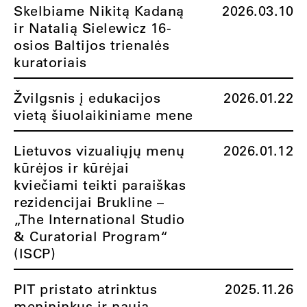
Skelbiame Nikitą Kadaną
2026.03.10
ir Natalią Sielewicz 16-
osios Baltijos trienalės
kuratoriais
Žvilgsnis į edukacijos
2026.01.22
vietą šiuolaikiniame mene
Lietuvos vizualiųjų menų
2026.01.12
kūrėjos ir kūrėjai
kviečiami teikti paraiškas
rezidencijai Brukline –
„The International Studio
& Curatorial Program“
(ISCP)
PIT pristato atrinktus
2025.11.26
menininkus ir naują