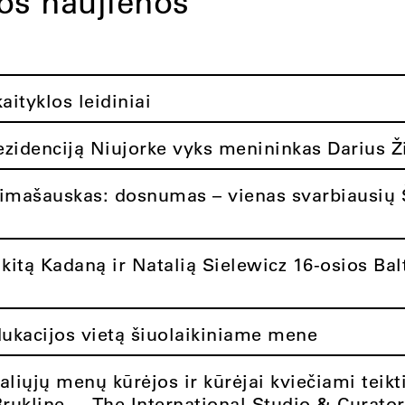
tos naujienos
ityklos leidiniai
rezidenciją Niujorke vyks menininkas Darius Ž
limašauskas: dosnumas – vienas svarbiausių 
itą Kadaną ir Natalią Sielewicz 16-osios Balt
dukacijos vietą šiuolaikiniame mene
aliųjų menų kūrėjos ir kūrėjai kviečiami teikt
Brukline – „The International Studio & Curato