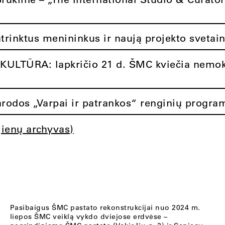
atrinktus menininkus ir naują projekto svetai
ULTŪRA: lapkričio 21 d. ŠMC kviečia nemok
rodos „Varpai ir patrankos“ renginių progra
jienų archyvas)
Pasibaigus ŠMC pastato rekonstrukcijai nuo 2024 m.
liepos ŠMC veiklą vykdo dviejose erdvėse –