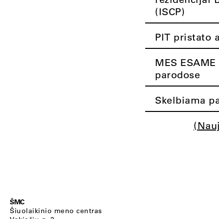
(ISCP)
PIT pristato 
MES ESAME K
parodose
Skelbiama pa
(Nau
ŠMC
Šiuolaikinio meno centras