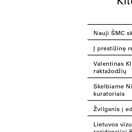
Ki
Nauji ŠMC ska
Į prestižinę 
Valentinas K
raktažodžių
Skelbiame Nik
kuratoriais
Žvilgsnis į e
Lietuvos vizu
rezidencijai 