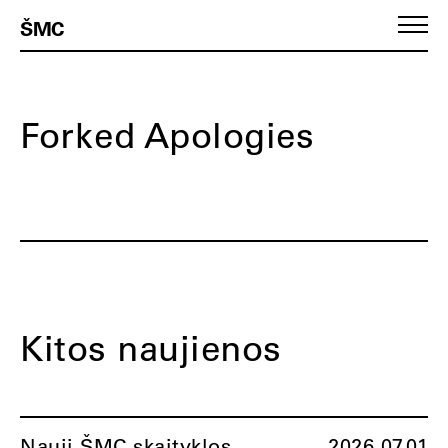
ŠMC
Forked Apologies
Kitos naujienos
Nauji ŠMC skaityklos
2026.07.01