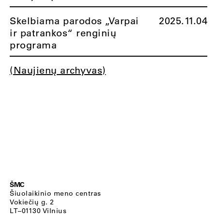
Skelbiama parodos „Varpai
2025.11.04
ir patrankos“ renginių
programa
(Naujienų archyvas)
ŠMC
Šiuolaikinio meno centras
Vokiečių g. 2
LT–01130 Vilnius