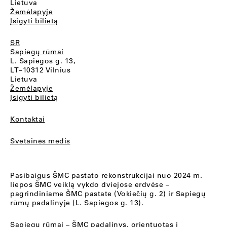
Lietuva
Žemėlapyje
Įsigyti bilietą
SR
Sapiegų rūmai
L. Sapiegos g. 13,
LT–10312 Vilnius
Lietuva
Žemėlapyje
Įsigyti bilietą
Kontaktai
Svetainės medis
Pasibaigus ŠMC pastato rekonstrukcijai nuo 2024 m.
liepos ŠMC veiklą vykdo dviejose erdvėse –
pagrindiniame ŠMC pastate (Vokiečių g. 2) ir Sapiegų
rūmų padalinyje (L. Sapiegos g. 13).
Sapiegų rūmai
– ŠMC padalinys, orientuotas į