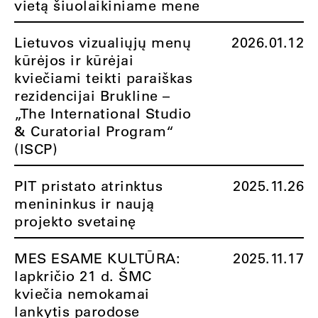
vietą šiuolaikiniame mene
Lietuvos vizualiųjų menų
2026.01.12
kūrėjos ir kūrėjai
kviečiami teikti paraiškas
rezidencijai Brukline –
„The International Studio
& Curatorial Program“
(ISCP)
PIT pristato atrinktus
2025.11.26
menininkus ir naują
projekto svetainę
MES ESAME KULTŪRA:
2025.11.17
lapkričio 21 d. ŠMC
kviečia nemokamai
lankytis parodose