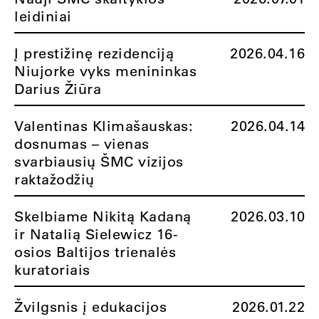
leidiniai
Į prestižinę rezidenciją
2026.04.16
Niujorke vyks menininkas
Darius Žiūra
Valentinas Klimašauskas:
2026.04.14
dosnumas – vienas
svarbiausių ŠMC vizijos
raktažodžių
Skelbiame Nikitą Kadaną
2026.03.10
ir Natalią Sielewicz 16-
osios Baltijos trienalės
kuratoriais
Žvilgsnis į edukacijos
2026.01.22