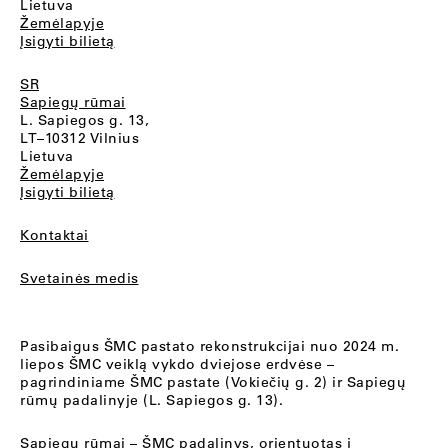
Lietuva
Žemėlapyje
Įsigyti bilietą
SR
Sapiegų rūmai
L. Sapiegos g. 13,
LT–10312 Vilnius
Lietuva
Žemėlapyje
Įsigyti bilietą
Kontaktai
Svetainės medis
Pasibaigus ŠMC pastato rekonstrukcijai nuo 2024 m.
liepos ŠMC veiklą vykdo dviejose erdvėse –
pagrindiniame ŠMC pastate (Vokiečių g. 2) ir Sapiegų
rūmų padalinyje (L. Sapiegos g. 13).
Sapiegų rūmai
– ŠMC padalinys, orientuotas į