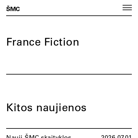
ŠMC
France Fiction
Kitos naujienos
Nauji ŠMC skaityklos
2026.07.01