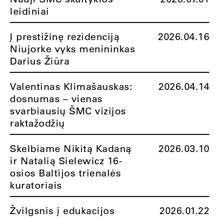
leidiniai
Į prestižinę rezidenciją
2026.04.16
Niujorke vyks menininkas
Darius Žiūra
Valentinas Klimašauskas:
2026.04.14
dosnumas – vienas
svarbiausių ŠMC vizijos
raktažodžių
Skelbiame Nikitą Kadaną
2026.03.10
ir Natalią Sielewicz 16-
osios Baltijos trienalės
kuratoriais
Žvilgsnis į edukacijos
2026.01.22