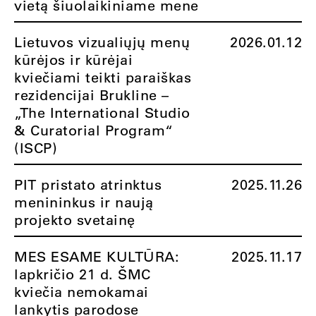
vietą šiuolaikiniame mene
Lietuvos vizualiųjų menų
2026.01.12
kūrėjos ir kūrėjai
kviečiami teikti paraiškas
rezidencijai Brukline –
„The International Studio
& Curatorial Program“
(ISCP)
PIT pristato atrinktus
2025.11.26
menininkus ir naują
projekto svetainę
MES ESAME KULTŪRA:
2025.11.17
lapkričio 21 d. ŠMC
kviečia nemokamai
lankytis parodose