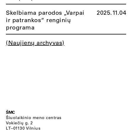
Skelbiama parodos „Varpai
2025.11.04
ir patrankos“ renginių
programa
(Naujienų archyvas)
ŠMC
Šiuolaikinio meno centras
Vokiečių g. 2
LT–01130 Vilnius