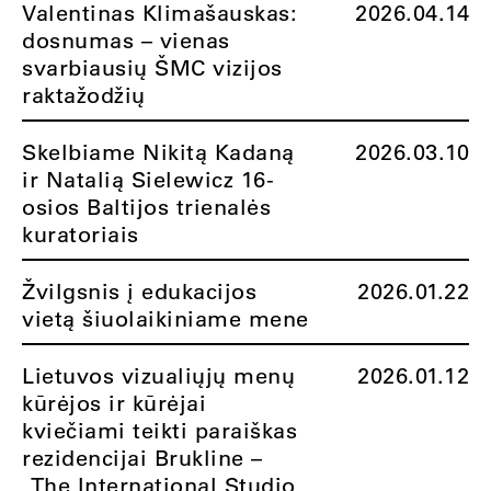
Valentinas Klimašauskas:
2026.04.14
dosnumas – vienas
svarbiausių ŠMC vizijos
raktažodžių
Skelbiame Nikitą Kadaną
2026.03.10
ir Natalią Sielewicz 16-
osios Baltijos trienalės
kuratoriais
Žvilgsnis į edukacijos
2026.01.22
vietą šiuolaikiniame mene
Lietuvos vizualiųjų menų
2026.01.12
kūrėjos ir kūrėjai
kviečiami teikti paraiškas
rezidencijai Brukline –
„The International Studio