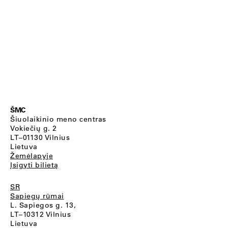
ŠMC
Šiuolaikinio meno centras
Vokiečių g. 2
LT–01130 Vilnius
Lietuva
Žemėlapyje
Įsigyti bilietą
SR
Sapiegų rūmai
L. Sapiegos g. 13,
LT–10312 Vilnius
Lietuva