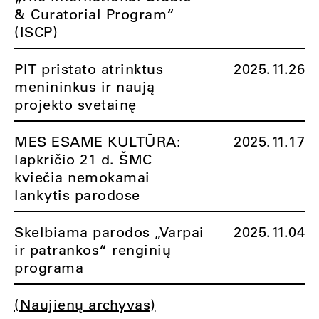
& Curatorial Program“
(ISCP)
PIT pristato atrinktus
2025.11.26
menininkus ir naują
projekto svetainę
MES ESAME KULTŪRA:
2025.11.17
lapkričio 21 d. ŠMC
kviečia nemokamai
lankytis parodose
Skelbiama parodos „Varpai
2025.11.04
ir patrankos“ renginių
programa
(Naujienų archyvas)