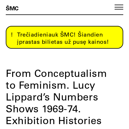
ŠMC
Trečiadieniauk ŠMC! Šiandien
įprastas bilietas už pusę kainos!
From Conceptualism
to Feminism. Lucy
Lippard’s Numbers
Shows 1969-74.
Exhibition Histories