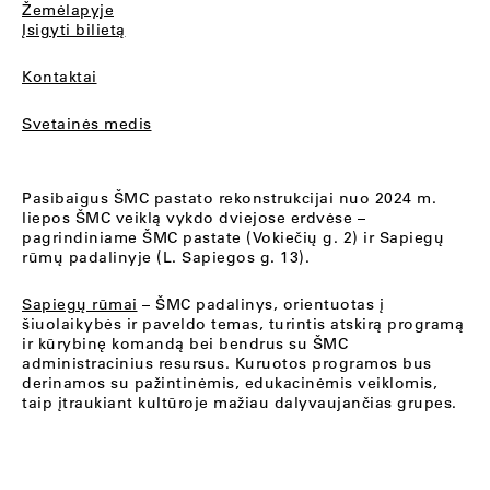
Žemėlapyje
Įsigyti bilietą
Kontaktai
Svetainės medis
Pasibaigus ŠMC pastato rekonstrukcijai nuo 2024 m.
liepos ŠMC veiklą vykdo dviejose erdvėse –
pagrindiniame ŠMC pastate (Vokiečių g. 2) ir Sapiegų
rūmų padalinyje (L. Sapiegos g. 13).
Sapiegų rūmai
– ŠMC padalinys, orientuotas į
šiuolaikybės ir paveldo temas, turintis atskirą programą
ir kūrybinę komandą bei bendrus su ŠMC
administracinius resursus. Kuruotos programos bus
derinamos su pažintinėmis, edukacinėmis veiklomis,
taip įtraukiant kultūroje mažiau dalyvaujančias grupes.