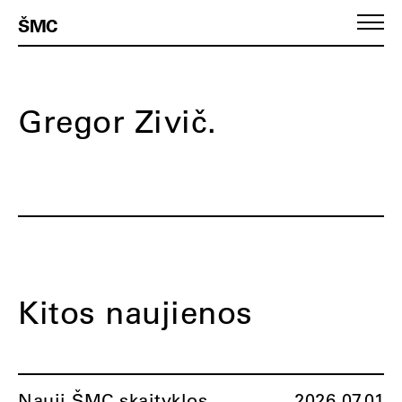
ŠMC
Gregor Zivič.
Kitos naujienos
Nauji ŠMC skaityklos
2026.07.01