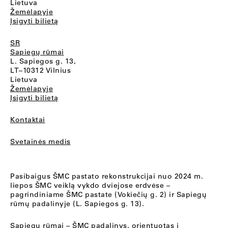
Lietuva
Žemėlapyje
Įsigyti bilietą
SR
Sapiegų rūmai
L. Sapiegos g. 13,
LT–10312 Vilnius
Lietuva
Žemėlapyje
Įsigyti bilietą
Kontaktai
Svetainės medis
Pasibaigus ŠMC pastato rekonstrukcijai nuo 2024 m.
liepos ŠMC veiklą vykdo dviejose erdvėse –
pagrindiniame ŠMC pastate (Vokiečių g. 2) ir Sapiegų
rūmų padalinyje (L. Sapiegos g. 13).
Sapiegų rūmai
– ŠMC padalinys, orientuotas į