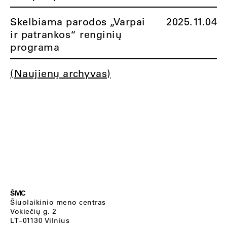
Skelbiama parodos „Varpai
2025.11.04
ir patrankos“ renginių
programa
(Naujienų archyvas)
ŠMC
Šiuolaikinio meno centras
Vokiečių g. 2
LT–01130 Vilnius