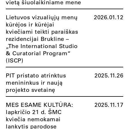
vietą šiuolaikiniame mene
Lietuvos vizualiųjų menų
2026.01.12
kūrėjos ir kūrėjai
kviečiami teikti paraiškas
rezidencijai Brukline –
„The International Studio
& Curatorial Program“
(ISCP)
PIT pristato atrinktus
2025.11.26
menininkus ir naują
projekto svetainę
MES ESAME KULTŪRA:
2025.11.17
lapkričio 21 d. ŠMC
kviečia nemokamai
lankytis parodose