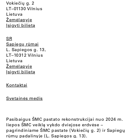
Vokiečių g. 2
LT–01130 Vilnius
Lietuva
Žemėlapyje
Įsigyti bilietą
SR
Sapiegų rūmai
L. Sapiegos g. 13,
LT–10312 Vilnius
Lietuva
Žemėlapyje
Įsigyti bilietą
Kontaktai
Svetainės medis
Pasibaigus ŠMC pastato rekonstrukcijai nuo 2024 m.
liepos ŠMC veiklą vykdo dviejose erdvėse –
pagrindiniame ŠMC pastate (Vokiečių g. 2) ir Sapiegų
rūmų padalinyje (L. Sapiegos g. 13).