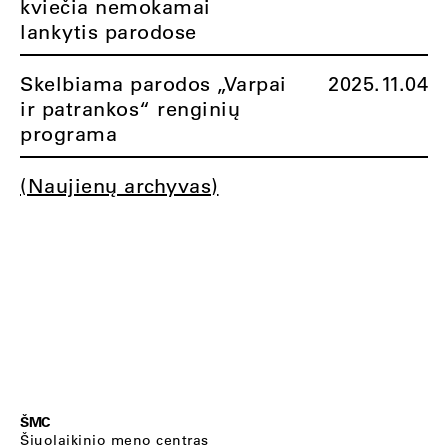
kviečia nemokamai
lankytis parodose
Skelbiama parodos „Varpai
2025.11.04
ir patrankos“ renginių
programa
(Naujienų archyvas)
ŠMC
Šiuolaikinio meno centras