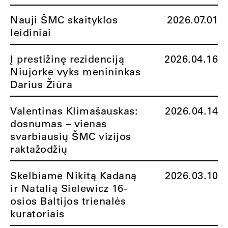
Nauji ŠMC skaityklos
2026.07.01
leidiniai
Į prestižinę rezidenciją
2026.04.16
Niujorke vyks menininkas
Darius Žiūra
Valentinas Klimašauskas:
2026.04.14
dosnumas – vienas
svarbiausių ŠMC vizijos
raktažodžių
Skelbiame Nikitą Kadaną
2026.03.10
ir Natalią Sielewicz 16-
osios Baltijos trienalės
kuratoriais