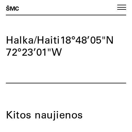
ŠMC
Halka/Haiti18°48’05"N
72°23’01"W
Kitos naujienos