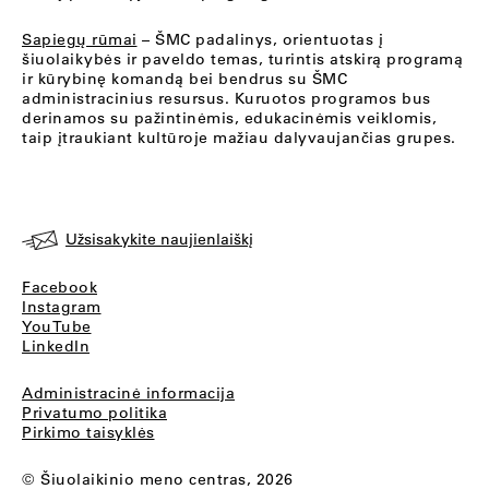
Sapiegų rūmai
– ŠMC padalinys, orientuotas į
šiuolaikybės ir paveldo temas, turintis atskirą programą
ir kūrybinę komandą bei bendrus su ŠMC
administracinius resursus. Kuruotos programos bus
derinamos su pažintinėmis, edukacinėmis veiklomis,
taip įtraukiant kultūroje mažiau dalyvaujančias grupes.
Užsisakykite naujienlaiškį
Facebook
Instagram
YouTube
LinkedIn
Administracinė informacija
Privatumo politika
Pirkimo taisyklės
© Šiuolaikinio meno centras, 2026