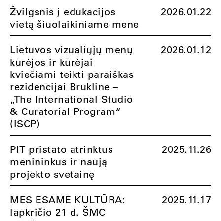
Žvilgsnis į edukacijos
2026.01.22
vietą šiuolaikiniame mene
Lietuvos vizualiųjų menų
2026.01.12
kūrėjos ir kūrėjai
kviečiami teikti paraiškas
rezidencijai Brukline –
„The International Studio
& Curatorial Program“
(ISCP)
PIT pristato atrinktus
2025.11.26
menininkus ir naują
projekto svetainę
MES ESAME KULTŪRA:
2025.11.17
lapkričio 21 d. ŠMC