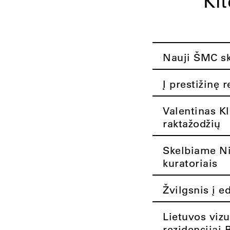
Ki
Nauji ŠMC ska
Į prestižinę 
Valentinas K
raktažodžių
Skelbiame Nik
kuratoriais
Žvilgsnis į e
Lietuvos vizu
rezidencijai 