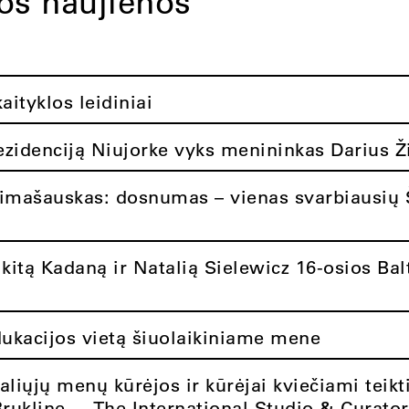
tos naujienos
ityklos leidiniai
rezidenciją Niujorke vyks menininkas Darius Ž
limašauskas: dosnumas – vienas svarbiausių 
itą Kadaną ir Natalią Sielewicz 16-osios Balt
dukacijos vietą šiuolaikiniame mene
aliųjų menų kūrėjos ir kūrėjai kviečiami teikt
Brukline – „The International Studio & Curato