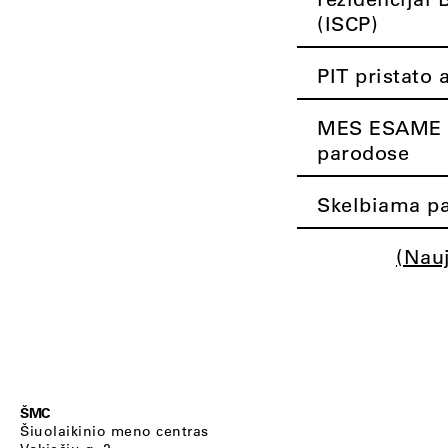
(ISCP)
PIT pristato 
MES ESAME K
parodose
Skelbiama pa
(Nau
ŠMC
Šiuolaikinio meno centras