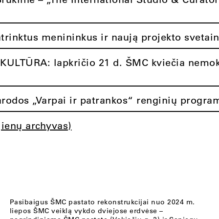
atrinktus menininkus ir naują projekto svetai
ULTŪRA: lapkričio 21 d. ŠMC kviečia nemok
rodos „Varpai ir patrankos“ renginių progra
jienų archyvas)
Pasibaigus ŠMC pastato rekonstrukcijai nuo 2024 m.
liepos ŠMC veiklą vykdo dviejose erdvėse –