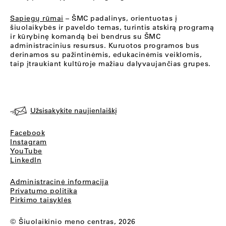
Sapiegų rūmai
– ŠMC padalinys, orientuotas į
šiuolaikybės ir paveldo temas, turintis atskirą programą
ir kūrybinę komandą bei bendrus su ŠMC
administracinius resursus. Kuruotos programos bus
derinamos su pažintinėmis, edukacinėmis veiklomis,
taip įtraukiant kultūroje mažiau dalyvaujančias grupes.
Užsisakykite naujienlaiškį
Facebook
Instagram
YouTube
LinkedIn
Administracinė informacija
Privatumo politika
Pirkimo taisyklės
© Šiuolaikinio meno centras, 2026