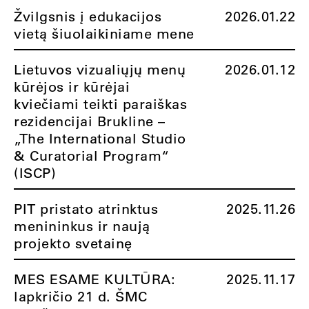
Žvilgsnis į edukacijos
2026.01.22
vietą šiuolaikiniame mene
Lietuvos vizualiųjų menų
2026.01.12
kūrėjos ir kūrėjai
kviečiami teikti paraiškas
rezidencijai Brukline –
„The International Studio
& Curatorial Program“
(ISCP)
PIT pristato atrinktus
2025.11.26
menininkus ir naują
projekto svetainę
MES ESAME KULTŪRA:
2025.11.17
lapkričio 21 d. ŠMC