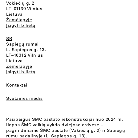
Vokiečių g. 2
LT–01130 Vilnius
Lietuva
Žemėlapyje
Įsigyti bilietą
SR
Sapiegų rūmai
L. Sapiegos g. 13,
LT–10312 Vilnius
Lietuva
Žemėlapyje
Įsigyti bilietą
Kontaktai
Svetainės medis
Pasibaigus ŠMC pastato rekonstrukcijai nuo 2024 m.
liepos ŠMC veiklą vykdo dviejose erdvėse –
pagrindiniame ŠMC pastate (Vokiečių g. 2) ir Sapiegų
rūmų padalinyje (L. Sapiegos g. 13).