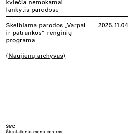
kviečia nemokamai
lankytis parodose
Skelbiama parodos „Varpai
2025.11.04
ir patrankos“ renginių
programa
(Naujienų archyvas)
ŠMC
Šiuolaikinio meno centras