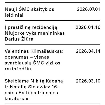
Nauji ŠMC skaityklos
2026.07.01
leidiniai
Į prestižinę rezidenciją
2026.04.16
Niujorke vyks menininkas
Darius Žiūra
Valentinas Klimašauskas:
2026.04.14
dosnumas – vienas
svarbiausių ŠMC vizijos
raktažodžių
Skelbiame Nikitą Kadaną
2026.03.10
ir Natalią Sielewicz 16-
osios Baltijos trienalės
kuratoriais