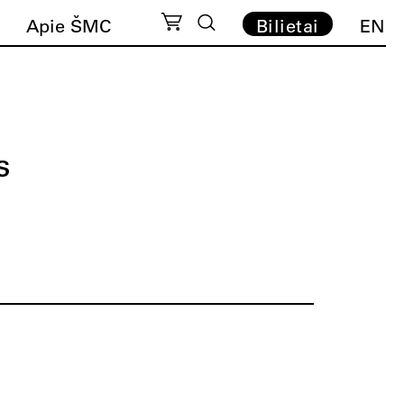
Apie ŠMC
Bilietai
EN
s