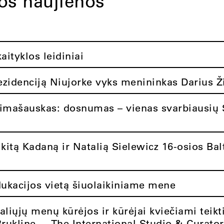
tos naujienos
ityklos leidiniai
rezidenciją Niujorke vyks menininkas Darius Ž
limašauskas: dosnumas – vienas svarbiausių 
itą Kadaną ir Natalią Sielewicz 16-osios Balt
dukacijos vietą šiuolaikiniame mene
aliųjų menų kūrėjos ir kūrėjai kviečiami teikt
Brukline – „The International Studio & Curato