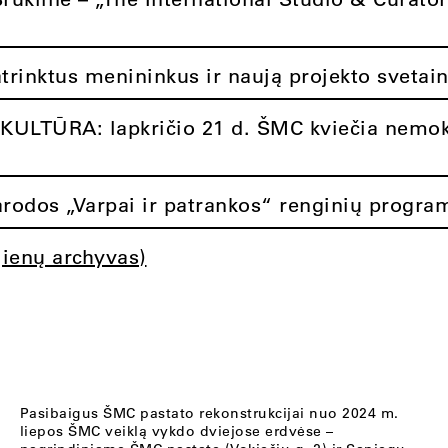
atrinktus menininkus ir naują projekto svetai
ULTŪRA: lapkričio 21 d. ŠMC kviečia nemok
rodos „Varpai ir patrankos“ renginių progra
jienų archyvas)
Pasibaigus ŠMC pastato rekonstrukcijai nuo 2024 m.
liepos ŠMC veiklą vykdo dviejose erdvėse –