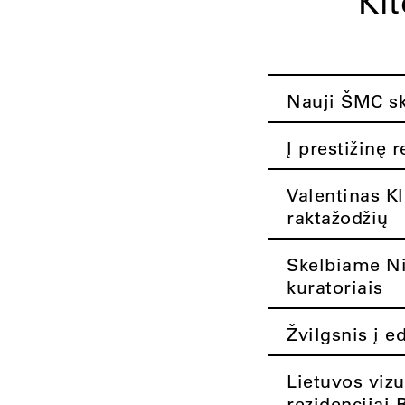
Ki
Nauji ŠMC ska
Į prestižinę 
Valentinas K
raktažodžių
Skelbiame Nik
kuratoriais
Žvilgsnis į e
Lietuvos vizu
rezidencijai 