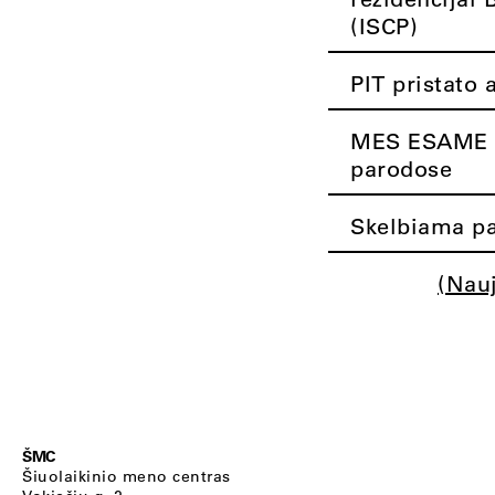
(ISCP)
PIT pristato 
MES ESAME K
parodose
Skelbiama pa
(Nau
ŠMC
Šiuolaikinio meno centras