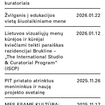
kuratoriais
Žvilgsnis į edukacijos
2026.01.22
vietą šiuolaikiniame mene
Lietuvos vizualiųjų menų
2026.01.12
kūrėjos ir kūrėjai
kviečiami teikti paraiškas
rezidencijai Brukline –
„The International Studio
& Curatorial Program“
(ISCP)
PIT pristato atrinktus
2025.11.26
menininkus ir naują
projekto svetainę
MES ESAME KULTŪRA:
2025.11.17