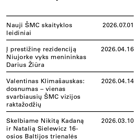
Nauji ŠMC skaityklos
2026.07.01
leidiniai
Į prestižinę rezidenciją
2026.04.16
Niujorke vyks menininkas
Darius Žiūra
Valentinas Klimašauskas:
2026.04.14
dosnumas – vienas
svarbiausių ŠMC vizijos
raktažodžių
Skelbiame Nikitą Kadaną
2026.03.10
ir Natalią Sielewicz 16-
osios Baltijos trienalės