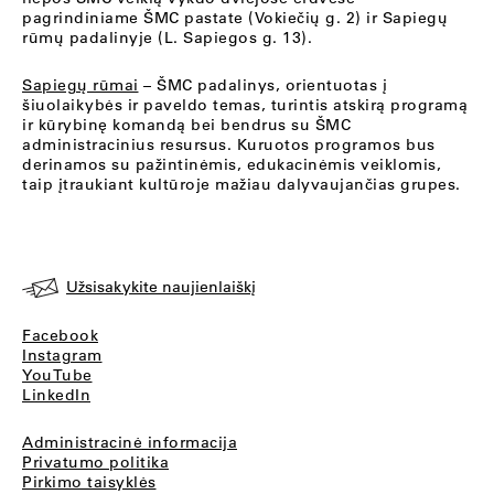
pagrindiniame ŠMC pastate (Vokiečių g. 2) ir Sapiegų
rūmų padalinyje (L. Sapiegos g. 13).
Sapiegų rūmai
– ŠMC padalinys, orientuotas į
šiuolaikybės ir paveldo temas, turintis atskirą programą
ir kūrybinę komandą bei bendrus su ŠMC
administracinius resursus. Kuruotos programos bus
derinamos su pažintinėmis, edukacinėmis veiklomis,
taip įtraukiant kultūroje mažiau dalyvaujančias grupes.
Užsisakykite naujienlaiškį
Facebook
Instagram
YouTube
LinkedIn
Administracinė informacija
Privatumo politika
Pirkimo taisyklės