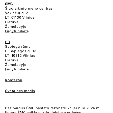
ŠMC
Šiuolaikinio meno centras
Vokiečių g. 2
LT–01130 Vilnius
Lietuva
Žemėlapyje
Įsigyti bilietą
SR
Sapiegų rūmai
L. Sapiegos g. 13,
LT–10312 Vilnius
Lietuva
Žemėlapyje
Įsigyti bilietą
Kontaktai
Svetainės medis
Pasibaigus ŠMC pastato rekonstrukcijai nuo 2024 m.
liepos ŠMC veiklą vykdo dviejose erdvėse –