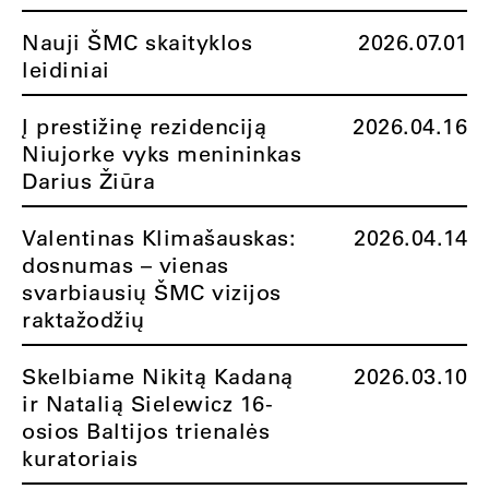
Nauji ŠMC skaityklos
2026.07.01
leidiniai
Į prestižinę rezidenciją
2026.04.16
Niujorke vyks menininkas
Darius Žiūra
Valentinas Klimašauskas:
2026.04.14
dosnumas – vienas
svarbiausių ŠMC vizijos
raktažodžių
Skelbiame Nikitą Kadaną
2026.03.10
ir Natalią Sielewicz 16-
osios Baltijos trienalės
kuratoriais