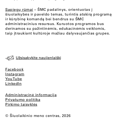
Sapiegų rūmai
– ŠMC padalinys, orientuotas į
šiuolaikybės ir paveldo temas, turintis atskirą programą
ir kūrybinę komandą bei bendrus su ŠMC
administracinius resursus. Kuruotos programos bus
derinamos su pažintinėmis, edukacinėmis veiklomis,
taip įtraukiant kultūroje mažiau dalyvaujančias grupes.
Užsisakykite naujienlaiškį
Facebook
Instagram
YouTube
LinkedIn
Administracinė informacija
Privatumo politika
Pirkimo taisyklės
© Šiuolaikinio meno centras, 2026