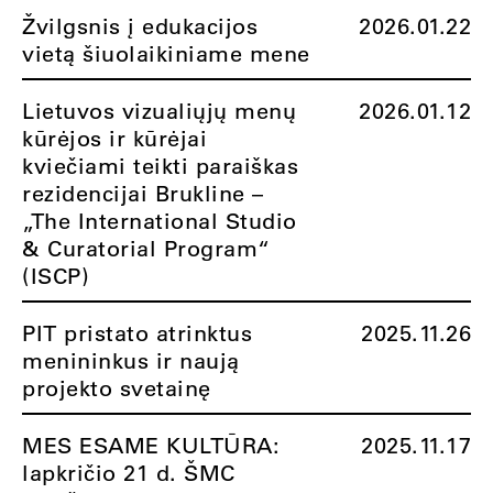
Žvilgsnis į edukacijos
2026.01.22
vietą šiuolaikiniame mene
Lietuvos vizualiųjų menų
2026.01.12
kūrėjos ir kūrėjai
kviečiami teikti paraiškas
rezidencijai Brukline –
„The International Studio
& Curatorial Program“
(ISCP)
PIT pristato atrinktus
2025.11.26
menininkus ir naują
projekto svetainę
MES ESAME KULTŪRA:
2025.11.17
lapkričio 21 d. ŠMC