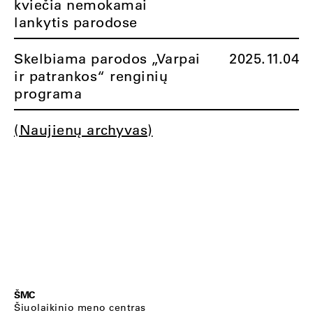
kviečia nemokamai
lankytis parodose
Skelbiama parodos „Varpai
2025.11.04
ir patrankos“ renginių
programa
(Naujienų archyvas)
ŠMC
Šiuolaikinio meno centras