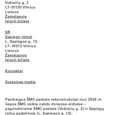
Vokiečių g. 2
LT–01130 Vilnius
Lietuva
Žemėlapyje
Įsigyti bilietą
SR
Sapiegų rūmai
L. Sapiegos g. 13,
LT–10312 Vilnius
Lietuva
Žemėlapyje
Įsigyti bilietą
Kontaktai
Svetainės medis
Pasibaigus ŠMC pastato rekonstrukcijai nuo 2024 m.
liepos ŠMC veiklą vykdo dviejose erdvėse –
pagrindiniame ŠMC pastate (Vokiečių g. 2) ir Sapiegų
rūmų padalinyje (L. Sapiegos g. 13).