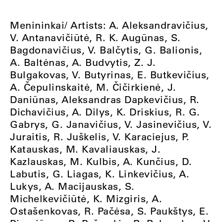
Menininkai/ Artists: A. Aleksandravičius,
V. Antanavičiūtė, R. K. Augūnas, S.
Bagdonavičius, V. Balčytis, G. Balionis,
A. Baltėnas, A. Budvytis, Z. J.
Bulgakovas, V. Butyrinas, E. Butkevičius,
A. Čepulinskaitė, M. Čičirkienė, J.
Daniūnas, Aleksandras Dapkevičius, R.
Dichavičius, A. Dilys, K. Driskius, R. G.
Gabrys, G. Janavičius, V. Jasinevičius, V.
Juraitis, R. Juškelis, V. Karaciejus, P.
Katauskas, M. Kavaliauskas, J.
Kazlauskas, M. Kulbis, A. Kunčius, D.
Labutis, G. Liagas, K. Linkevičius, A.
Lukys, A. Macijauskas, S.
Michelkevičiūtė, K. Mizgiris, A.
Ostašenkovas, R. Pačėsa, S. Paukštys, E.