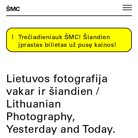
ŠMC
Trečiadieniauk ŠMC! Šiandien
įprastas bilietas už pusę kainos!
Lietuvos fotografija
vakar ir šiandien /
Lithuanian
Photography,
Yesterday and Today.