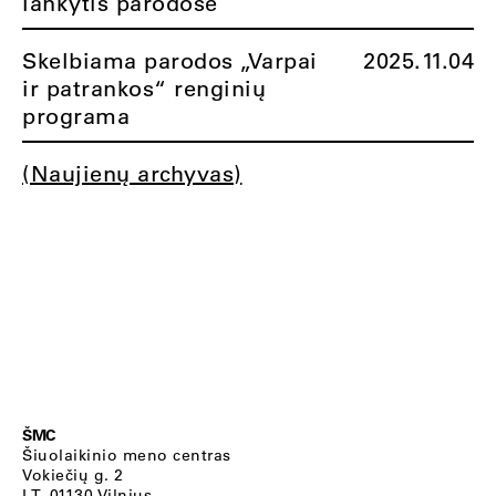
lankytis parodose
Skelbiama parodos „Varpai
2025.11.04
ir patrankos“ renginių
programa
(Naujienų archyvas)
ŠMC
Šiuolaikinio meno centras
Vokiečių g. 2
LT–01130 Vilnius