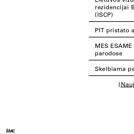
rezidencijai 
(ISCP)
PIT pristato 
MES ESAME K
parodose
Skelbiama pa
(Nau
ŠMC