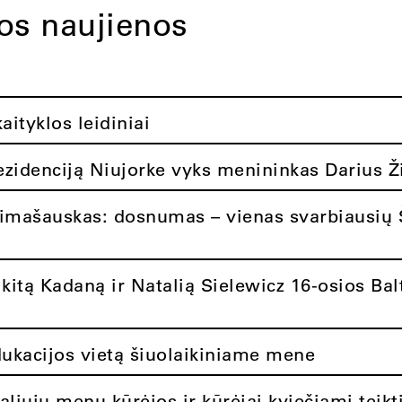
tos naujienos
ityklos leidiniai
rezidenciją Niujorke vyks menininkas Darius Ž
limašauskas: dosnumas – vienas svarbiausių 
itą Kadaną ir Natalią Sielewicz 16-osios Balt
dukacijos vietą šiuolaikiniame mene
aliųjų menų kūrėjos ir kūrėjai kviečiami teikt