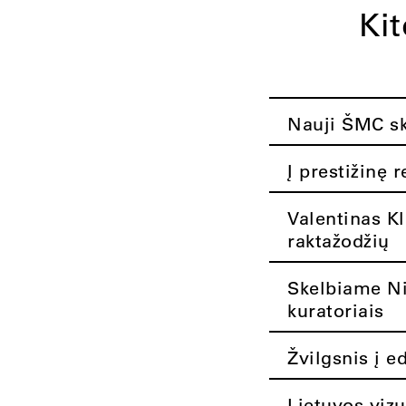
Ki
Nauji ŠMC ska
Į prestižinę 
Valentinas K
raktažodžių
Skelbiame Nik
kuratoriais
Žvilgsnis į e
Lietuvos vizu