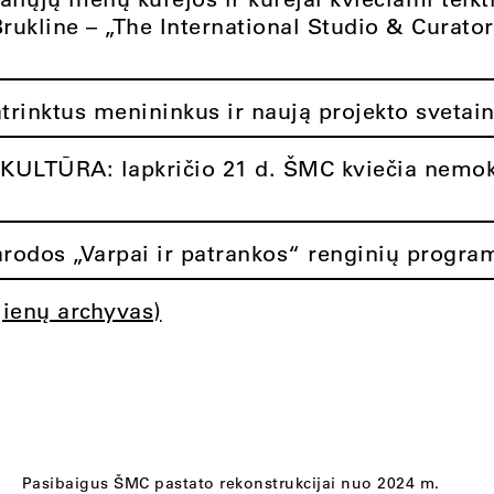
Brukline – „The International Studio & Curato
atrinktus menininkus ir naują projekto svetai
ULTŪRA: lapkričio 21 d. ŠMC kviečia nemok
rodos „Varpai ir patrankos“ renginių progra
jienų archyvas)
Pasibaigus ŠMC pastato rekonstrukcijai nuo 2024 m.