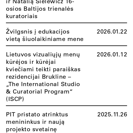
ir Natalią Sielewicz 16-
osios Baltijos trienalės
kuratoriais
Žvilgsnis į edukacijos
2026.01.22
vietą šiuolaikiniame mene
Lietuvos vizualiųjų menų
2026.01.12
kūrėjos ir kūrėjai
kviečiami teikti paraiškas
rezidencijai Brukline –
„The International Studio
& Curatorial Program“
(ISCP)
PIT pristato atrinktus
2025.11.26
menininkus ir naują
projekto svetainę