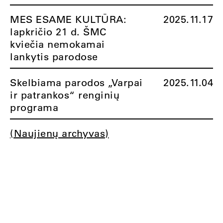
MES ESAME KULTŪRA:
2025.11.17
lapkričio 21 d. ŠMC
kviečia nemokamai
lankytis parodose
Skelbiama parodos „Varpai
2025.11.04
ir patrankos“ renginių
programa
(Naujienų archyvas)