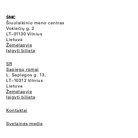
ŠMC
Šiuolaikinio meno centras
Vokiečių g. 2
LT–01130 Vilnius
Lietuva
Žemėlapyje
Įsigyti bilietą
SR
Sapiegų rūmai
L. Sapiegos g. 13,
LT–10312 Vilnius
Lietuva
Žemėlapyje
Įsigyti bilietą
Kontaktai
Svetainės medis