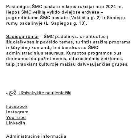
Pasibaigus ŠMC pastato rekonstrukcijai nuo 2024 m.
liepos ŠMC veiklą vykdo dviejose erdvėse –
pagrindiniame ŠMC pastate (Vokiečių g. 2) ir Sapiegų
rūmų padalinyje (L. Sapiegos g. 13).
Sapiegų rūmai
– ŠMC padalinys, orientuotas į
šiuolaikybės ir paveldo temas, turintis atskirą programą
ir kūrybinę komandą bei bendrus su ŠMC
administracinius resursus. Kuruotos programos bus
derinamos su pažintinėmis, edukacinėmis veiklomis,
taip įtraukiant kultūroje mažiau dalyvaujančias grupes.
Užsisakykite naujienlaiškį
Facebook
Instagram
YouTube
LinkedIn
Administracinė informacija