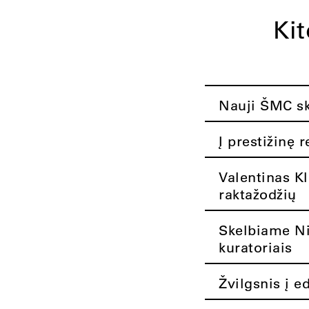
Ki
Nauji ŠMC ska
Į prestižinę 
Valentinas K
raktažodžių
Skelbiame Nik
kuratoriais
Žvilgsnis į e