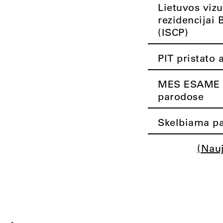
Lietuvos vizu
rezidencijai 
(ISCP)
PIT pristato 
MES ESAME K
parodose
Skelbiama pa
(Nau