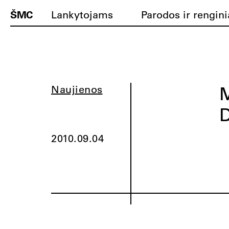
ŠMC
Lankytojams
Parodos ir rengini
M
Naujienos
D
2010.09.04