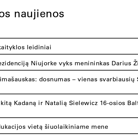
tos naujienos
ityklos leidiniai
rezidenciją Niujorke vyks menininkas Darius Ž
limašauskas: dosnumas – vienas svarbiausių 
itą Kadaną ir Natalią Sielewicz 16-osios Balt
dukacijos vietą šiuolaikiniame mene