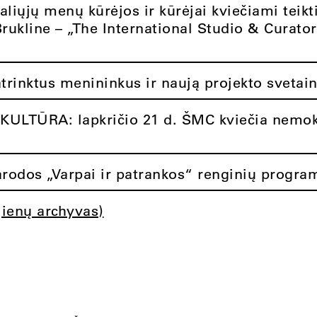
aliųjų menų kūrėjos ir kūrėjai kviečiami teikt
Brukline – „The International Studio & Curato
atrinktus menininkus ir naują projekto svetai
ULTŪRA: lapkričio 21 d. ŠMC kviečia nemok
rodos „Varpai ir patrankos“ renginių progra
jienų archyvas)