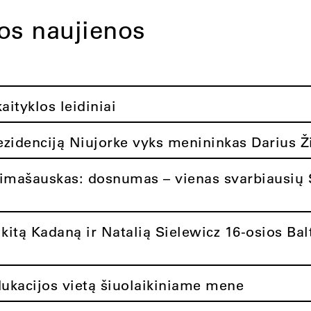
tos naujienos
ityklos leidiniai
rezidenciją Niujorke vyks menininkas Darius Ž
limašauskas: dosnumas – vienas svarbiausių 
itą Kadaną ir Natalią Sielewicz 16-osios Balt
dukacijos vietą šiuolaikiniame mene