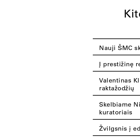
Ki
Nauji ŠMC ska
Į prestižinę 
Valentinas K
raktažodžių
Skelbiame Nik
kuratoriais
Žvilgsnis į e