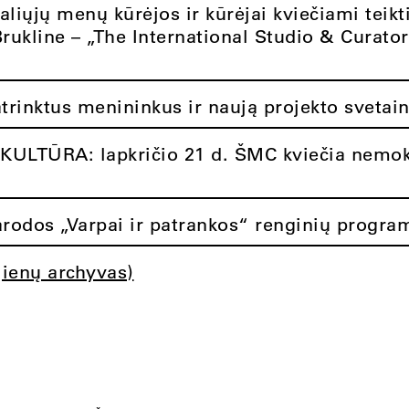
aliųjų menų kūrėjos ir kūrėjai kviečiami teikt
Brukline – „The International Studio & Curato
atrinktus menininkus ir naują projekto svetai
ULTŪRA: lapkričio 21 d. ŠMC kviečia nemok
rodos „Varpai ir patrankos“ renginių progra
jienų archyvas)