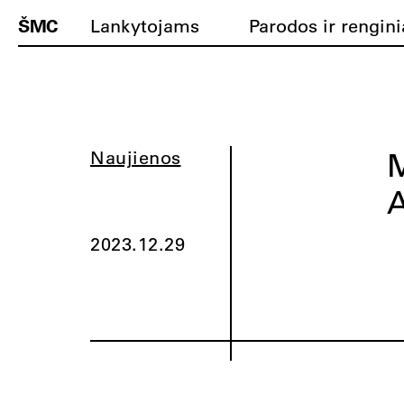
ŠMC
Lankytojams
Parodos ir rengini
M
Naujienos
A
2023.12.29