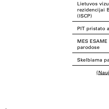
Lietuvos vizu
rezidencijai 
(ISCP)
PIT pristato 
MES ESAME K
parodose
Skelbiama pa
(Nau