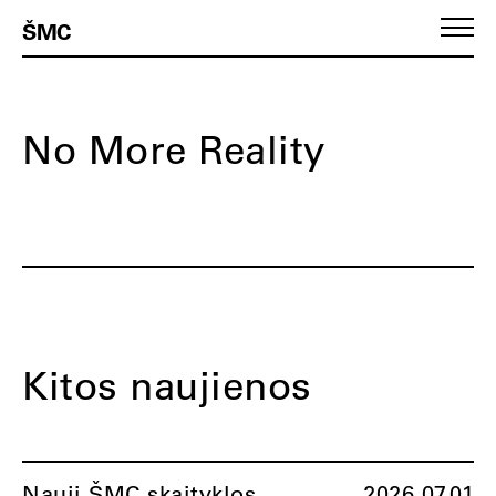
ŠMC
No More Reality
Kitos naujienos
Nauji ŠMC skaityklos
2026.07.01