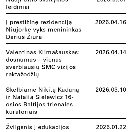
leidiniai
Į prestižinę rezidenciją
2026.04.16
Niujorke vyks menininkas
Darius Žiūra
Valentinas Klimašauskas:
2026.04.14
dosnumas – vienas
svarbiausių ŠMC vizijos
raktažodžių
Skelbiame Nikitą Kadaną
2026.03.10
ir Natalią Sielewicz 16-
osios Baltijos trienalės
kuratoriais
Žvilgsnis į edukacijos
2026.01.22