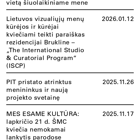
vietą šiuolaikiniame mene
Lietuvos vizualiųjų menų
2026.01.12
kūrėjos ir kūrėjai
kviečiami teikti paraiškas
rezidencijai Brukline –
„The International Studio
& Curatorial Program“
(ISCP)
PIT pristato atrinktus
2025.11.26
menininkus ir naują
projekto svetainę
MES ESAME KULTŪRA:
2025.11.17
lapkričio 21 d. ŠMC
kviečia nemokamai
lankytis parodose