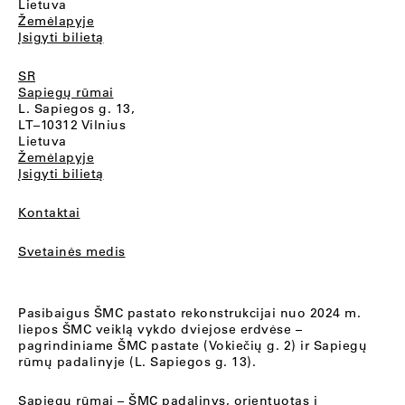
Lietuva
Žemėlapyje
Įsigyti bilietą
SR
Sapiegų rūmai
L. Sapiegos g. 13,
LT–10312 Vilnius
Lietuva
Žemėlapyje
Įsigyti bilietą
Kontaktai
Svetainės medis
Pasibaigus ŠMC pastato rekonstrukcijai nuo 2024 m.
liepos ŠMC veiklą vykdo dviejose erdvėse –
pagrindiniame ŠMC pastate (Vokiečių g. 2) ir Sapiegų
rūmų padalinyje (L. Sapiegos g. 13).
Sapiegų rūmai
– ŠMC padalinys, orientuotas į