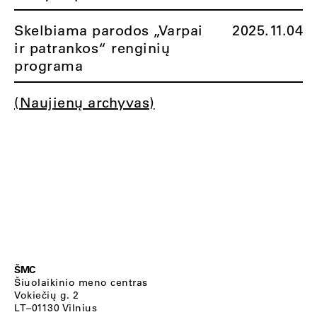
Skelbiama parodos „Varpai
2025.11.04
ir patrankos“ renginių
programa
(Naujienų archyvas)
ŠMC
Šiuolaikinio meno centras
Vokiečių g. 2
LT–01130 Vilnius