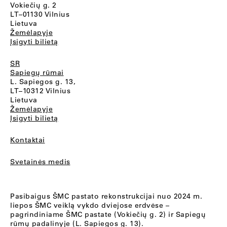
Vokiečių g. 2
LT–01130 Vilnius
Lietuva
Žemėlapyje
Įsigyti bilietą
SR
Sapiegų rūmai
L. Sapiegos g. 13,
LT–10312 Vilnius
Lietuva
Žemėlapyje
Įsigyti bilietą
Kontaktai
Svetainės medis
Pasibaigus ŠMC pastato rekonstrukcijai nuo 2024 m.
liepos ŠMC veiklą vykdo dviejose erdvėse –
pagrindiniame ŠMC pastate (Vokiečių g. 2) ir Sapiegų
rūmų padalinyje (L. Sapiegos g. 13).