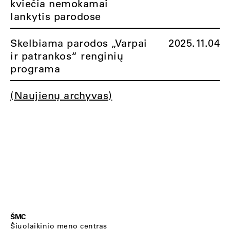
kviečia nemokamai
lankytis parodose
Skelbiama parodos „Varpai
2025.11.04
ir patrankos“ renginių
programa
(Naujienų archyvas)
ŠMC
Šiuolaikinio meno centras