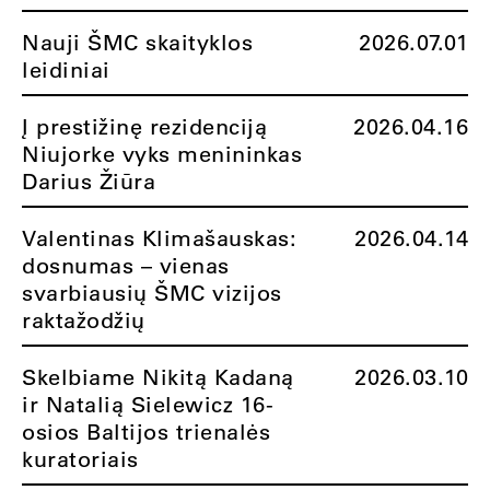
Nauji ŠMC skaityklos
2026.07.01
leidiniai
Į prestižinę rezidenciją
2026.04.16
Niujorke vyks menininkas
Darius Žiūra
Valentinas Klimašauskas:
2026.04.14
dosnumas – vienas
svarbiausių ŠMC vizijos
raktažodžių
Skelbiame Nikitą Kadaną
2026.03.10
ir Natalią Sielewicz 16-
osios Baltijos trienalės
kuratoriais