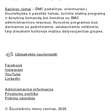
Sapiegų rūmai
– ŠMC padalinys, orientuotas į
šiuolaikybės ir paveldo temas, turintis atskirą programą
ir kūrybinę komandą bei bendrus su ŠMC
administracinius resursus. Kuruotos programos bus
derinamos su pažintinėmis, edukacinėmis veiklomis,
taip įtraukiant kultūroje mažiau dalyvaujančias grupes.
Užsisakykite naujienlaiškį
Facebook
Instagram
YouTube
LinkedIn
Administracinė informacija
Privatumo politika
Pirkimo taisyklės
© Šiuolaikinio meno centras, 2026