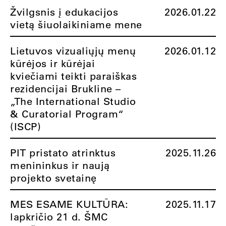
Žvilgsnis į edukacijos
2026.01.22
vietą šiuolaikiniame mene
Lietuvos vizualiųjų menų
2026.01.12
kūrėjos ir kūrėjai
kviečiami teikti paraiškas
rezidencijai Brukline –
„The International Studio
& Curatorial Program“
(ISCP)
PIT pristato atrinktus
2025.11.26
menininkus ir naują
projekto svetainę
MES ESAME KULTŪRA:
2025.11.17
lapkričio 21 d. ŠMC