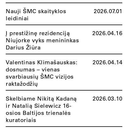
Nauji ŠMC skaityklos
2026.07.01
leidiniai
Į prestižinę rezidenciją
2026.04.16
Niujorke vyks menininkas
Darius Žiūra
Valentinas Klimašauskas:
2026.04.14
dosnumas – vienas
svarbiausių ŠMC vizijos
raktažodžių
Skelbiame Nikitą Kadaną
2026.03.10
ir Natalią Sielewicz 16-
osios Baltijos trienalės
kuratoriais