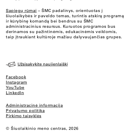
Sapiegų rūmai
– ŠMC padalinys, orientuotas į
šiuolaikybės ir paveldo temas, turintis atskirą programą
ir kūrybinę komandą bei bendrus su ŠMC
administracinius resursus. Kuruotos programos bus
derinamos su pažintinėmis, edukacinėmis veiklomis,
taip įtraukiant kultūroje mažiau dalyvaujančias grupes.
Užsisakykite naujienlaiškį
Facebook
Instagram
YouTube
LinkedIn
Administracinė informacija
Privatumo politika
Pirkimo taisyklės
© Šiuolaikinio meno centras, 2026