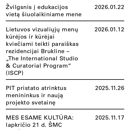
Žvilgsnis į edukacijos
2026.01.22
vietą šiuolaikiniame mene
Lietuvos vizualiųjų menų
2026.01.12
kūrėjos ir kūrėjai
kviečiami teikti paraiškas
rezidencijai Brukline –
„The International Studio
& Curatorial Program“
(ISCP)
PIT pristato atrinktus
2025.11.26
menininkus ir naują
projekto svetainę
MES ESAME KULTŪRA:
2025.11.17
lapkričio 21 d. ŠMC