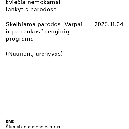
kviečia nemokamai
lankytis parodose
Skelbiama parodos „Varpai
2025.11.04
ir patrankos“ renginių
programa
(Naujienų archyvas)
ŠMC
Šiuolaikinio meno centras