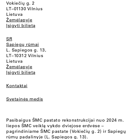
Vokiečių g. 2
LT–01130 Vilnius
Lietuva
Žemėlapyje
Įsigyti bilietą
SR
Sapiegų rūmai
L. Sapiegos g. 13,
LT–10312 Vilnius
Lietuva
Žemėlapyje
Įsigyti bilietą
Kontaktai
Svetainės medis
Pasibaigus ŠMC pastato rekonstrukcijai nuo 2024 m.
liepos ŠMC veiklą vykdo dviejose erdvėse –
pagrindiniame ŠMC pastate (Vokiečių g. 2) ir Sapiegų
rūmų padalinyje (L. Sapiegos g. 13).