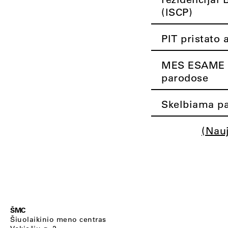
(ISCP)
PIT pristato 
MES ESAME K
parodose
Skelbiama pa
(Nau
ŠMC
Šiuolaikinio meno centras