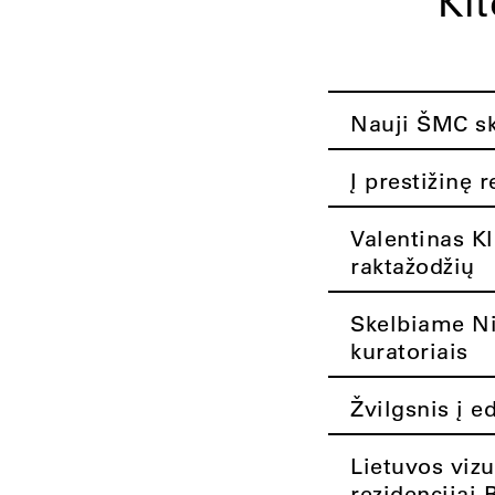
Ki
Nauji ŠMC ska
Į prestižinę 
Valentinas K
raktažodžių
Skelbiame Nik
kuratoriais
Žvilgsnis į e
Lietuvos vizu
rezidencijai 