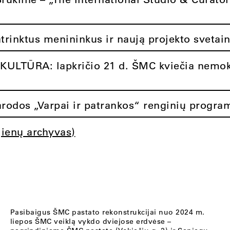
atrinktus menininkus ir naują projekto svetai
ULTŪRA: lapkričio 21 d. ŠMC kviečia nemok
rodos „Varpai ir patrankos“ renginių progra
jienų archyvas)
Pasibaigus ŠMC pastato rekonstrukcijai nuo 2024 m.
liepos ŠMC veiklą vykdo dviejose erdvėse –