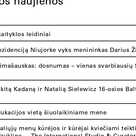
tos naujienos
ityklos leidiniai
rezidenciją Niujorke vyks menininkas Darius Ž
limašauskas: dosnumas – vienas svarbiausių 
itą Kadaną ir Natalią Sielewicz 16-osios Balt
dukacijos vietą šiuolaikiniame mene
aliųjų menų kūrėjos ir kūrėjai kviečiami teikt
Brukline – „The International Studio & Curato