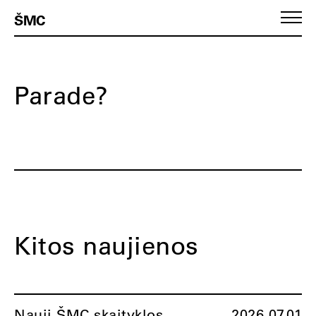
ŠMC
Parade?
Kitos naujienos
Nauji ŠMC skaityklos
2026.07.01