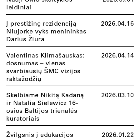
leidiniai
Į prestižinę rezidenciją
2026.04.16
Niujorke vyks menininkas
Darius Žiūra
Valentinas Klimašauskas:
2026.04.14
dosnumas – vienas
svarbiausių ŠMC vizijos
raktažodžių
Skelbiame Nikitą Kadaną
2026.03.10
ir Natalią Sielewicz 16-
osios Baltijos trienalės
kuratoriais
Žvilgsnis į edukacijos
2026.01.22