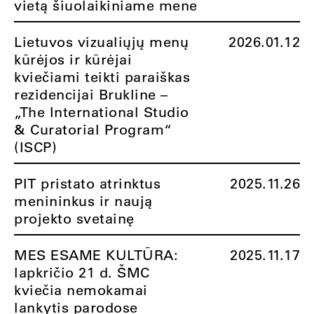
vietą šiuolaikiniame mene
Lietuvos vizualiųjų menų
2026.01.12
kūrėjos ir kūrėjai
kviečiami teikti paraiškas
rezidencijai Brukline –
„The International Studio
& Curatorial Program“
(ISCP)
PIT pristato atrinktus
2025.11.26
menininkus ir naują
projekto svetainę
MES ESAME KULTŪRA:
2025.11.17
lapkričio 21 d. ŠMC
kviečia nemokamai
lankytis parodose