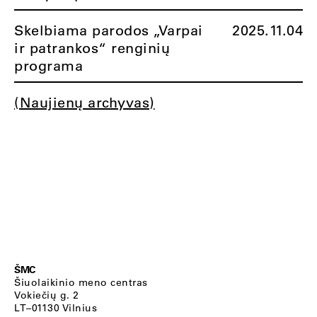
Skelbiama parodos „Varpai
2025.11.04
ir patrankos“ renginių
programa
(Naujienų archyvas)
ŠMC
Šiuolaikinio meno centras
Vokiečių g. 2
LT–01130 Vilnius