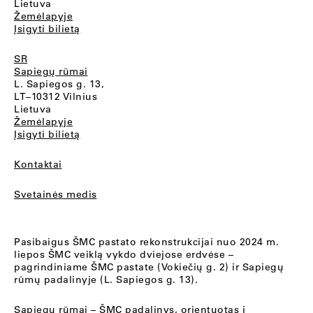
Lietuva
Žemėlapyje
Įsigyti bilietą
SR
Sapiegų rūmai
L. Sapiegos g. 13,
LT–10312 Vilnius
Lietuva
Žemėlapyje
Įsigyti bilietą
Kontaktai
Svetainės medis
Pasibaigus ŠMC pastato rekonstrukcijai nuo 2024 m.
liepos ŠMC veiklą vykdo dviejose erdvėse –
pagrindiniame ŠMC pastate (Vokiečių g. 2) ir Sapiegų
rūmų padalinyje (L. Sapiegos g. 13).
Sapiegų rūmai
– ŠMC padalinys, orientuotas į