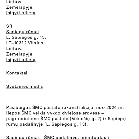
Lietuva
Žemėlapyje
Įsigyti bilietą
SR
Sapiegų rūmai
L. Sapiegos g. 13,
LT–10312 Vilnius
Lietuva
Žemėlapyje
Įsigyti bilietą
Kontaktai
Svetainės medis
Pasibaigus ŠMC pastato rekonstrukcijai nuo 2024 m.
liepos ŠMC veiklą vykdo dviejose erdvėse –
pagrindiniame ŠMC pastate (Vokiečių g. 2) ir Sapiegų
rūmų padalinyje (L. Sapiegos g. 13).
Sapiegų rūmai
– ŠMC padalinys, orientuotas į