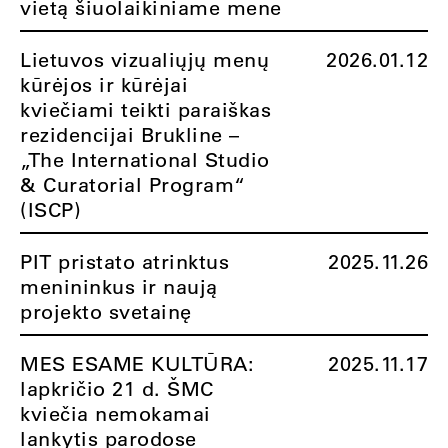
vietą šiuolaikiniame mene
Lietuvos vizualiųjų menų
2026.01.12
kūrėjos ir kūrėjai
kviečiami teikti paraiškas
rezidencijai Brukline –
„The International Studio
& Curatorial Program“
(ISCP)
PIT pristato atrinktus
2025.11.26
menininkus ir naują
projekto svetainę
MES ESAME KULTŪRA:
2025.11.17
lapkričio 21 d. ŠMC
kviečia nemokamai
lankytis parodose