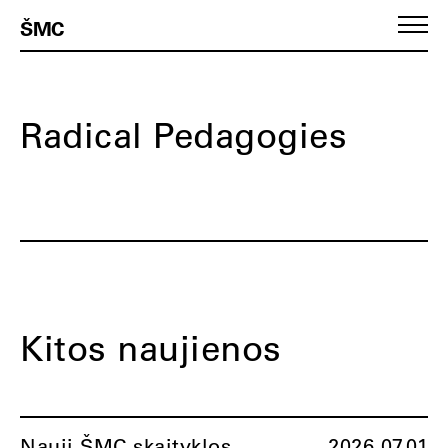
ŠMC
Radical Pedagogies
Kitos naujienos
Nauji ŠMC skaityklos
2026.07.01