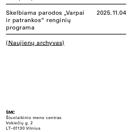
Skelbiama parodos „Varpai
2025.11.04
ir patrankos“ renginių
programa
(Naujienų archyvas)
ŠMC
Šiuolaikinio meno centras
Vokiečių g. 2
LT–01130 Vilnius