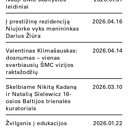
leidiniai
Į prestižinę rezidenciją
2026.04.16
Niujorke vyks menininkas
Darius Žiūra
Valentinas Klimašauskas:
2026.04.14
dosnumas – vienas
svarbiausių ŠMC vizijos
raktažodžių
Skelbiame Nikitą Kadaną
2026.03.10
ir Natalią Sielewicz 16-
osios Baltijos trienalės
kuratoriais
Žvilgsnis į edukacijos
2026.01.22