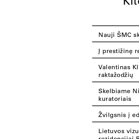
Ki
Nauji ŠMC ska
Į prestižinę 
Valentinas K
raktažodžių
Skelbiame Nik
kuratoriais
Žvilgsnis į e
Lietuvos vizu
rezidencijai 