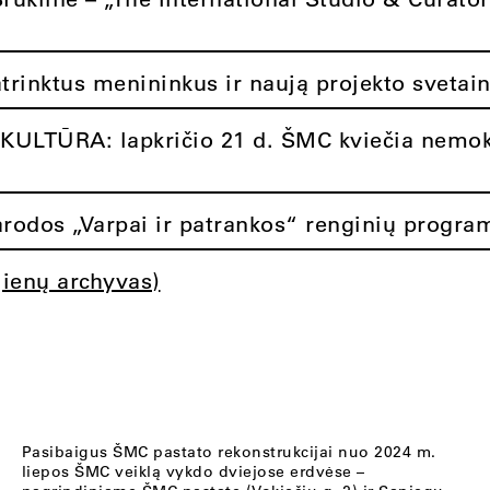
atrinktus menininkus ir naują projekto svetai
ULTŪRA: lapkričio 21 d. ŠMC kviečia nemok
rodos „Varpai ir patrankos“ renginių progra
jienų archyvas)
Pasibaigus ŠMC pastato rekonstrukcijai nuo 2024 m.
liepos ŠMC veiklą vykdo dviejose erdvėse –