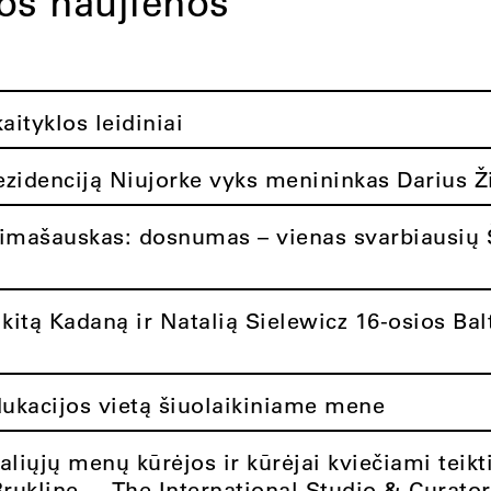
tos naujienos
ityklos leidiniai
rezidenciją Niujorke vyks menininkas Darius Ž
limašauskas: dosnumas – vienas svarbiausių 
itą Kadaną ir Natalią Sielewicz 16-osios Balt
dukacijos vietą šiuolaikiniame mene
aliųjų menų kūrėjos ir kūrėjai kviečiami teikt
Brukline – „The International Studio & Curato