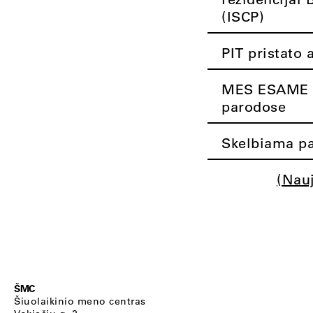
(ISCP)
PIT pristato 
MES ESAME K
parodose
Skelbiama pa
(Nau
ŠMC
Šiuolaikinio meno centras