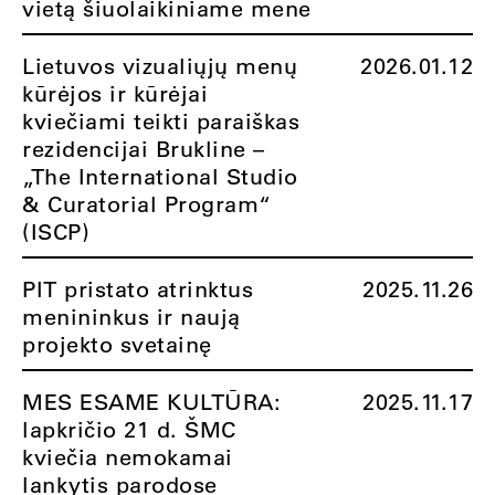
vietą šiuolaikiniame mene
Lietuvos vizualiųjų menų
2026.01.12
kūrėjos ir kūrėjai
kviečiami teikti paraiškas
rezidencijai Brukline –
„The International Studio
& Curatorial Program“
(ISCP)
PIT pristato atrinktus
2025.11.26
menininkus ir naują
projekto svetainę
MES ESAME KULTŪRA:
2025.11.17
lapkričio 21 d. ŠMC
kviečia nemokamai
lankytis parodose