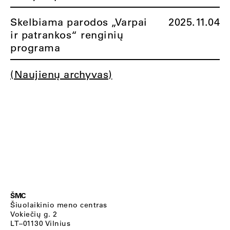
Skelbiama parodos „Varpai
2025.11.04
ir patrankos“ renginių
programa
(Naujienų archyvas)
ŠMC
Šiuolaikinio meno centras
Vokiečių g. 2
LT–01130 Vilnius