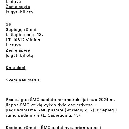
Lietuva
Žemėlapyje
Įsigyti bilietą
SR
Sapiegų rūmai
L. Sapiegos g. 13,
LT–10312 Vilnius
Lietuva
Žemėlapyje
Įsigyti bilietą
Kontaktai
Svetainės medis
Pasibaigus ŠMC pastato rekonstrukcijai nuo 2024 m.
liepos ŠMC veiklą vykdo dviejose erdvėse –
pagrindiniame ŠMC pastate (Vokiečių g. 2) ir Sapiegų
rūmų padalinyje (L. Sapiegos g. 13).
Sapiegų rūmai
– ŠMC padalinys, orientuotas į