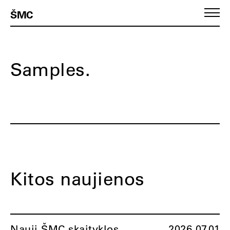
ŠMC
Samples.
Kitos naujienos
Nauji ŠMC skaityklos
2026.07.01