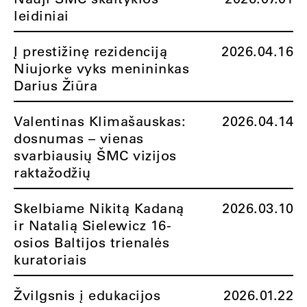
leidiniai
Į prestižinę rezidenciją
2026.04.16
Niujorke vyks menininkas
Darius Žiūra
Valentinas Klimašauskas:
2026.04.14
dosnumas – vienas
svarbiausių ŠMC vizijos
raktažodžių
Skelbiame Nikitą Kadaną
2026.03.10
ir Natalią Sielewicz 16-
osios Baltijos trienalės
kuratoriais
Žvilgsnis į edukacijos
2026.01.22