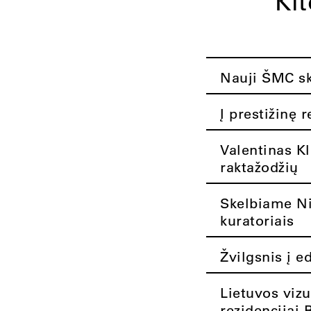
Ki
Nauji ŠMC ska
Į prestižinę 
Valentinas K
raktažodžių
Skelbiame Nik
kuratoriais
Žvilgsnis į e
Lietuvos vizu
rezidencijai 