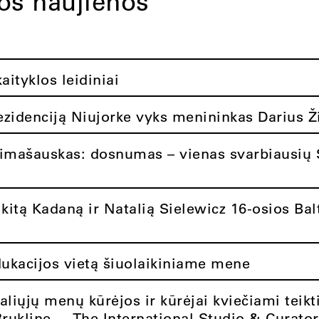
tos naujienos
ityklos leidiniai
rezidenciją Niujorke vyks menininkas Darius Ž
limašauskas: dosnumas – vienas svarbiausių 
itą Kadaną ir Natalią Sielewicz 16-osios Balt
dukacijos vietą šiuolaikiniame mene
aliųjų menų kūrėjos ir kūrėjai kviečiami teikt
Brukline – „The International Studio & Curato