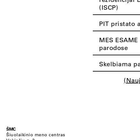
(ISCP)
PIT pristato 
MES ESAME K
parodose
Skelbiama pa
(Nau
ŠMC
Šiuolaikinio meno centras