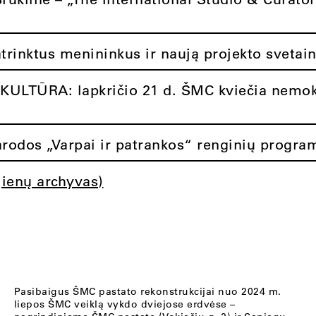
atrinktus menininkus ir naują projekto svetai
ULTŪRA: lapkričio 21 d. ŠMC kviečia nemok
rodos „Varpai ir patrankos“ renginių progra
jienų archyvas)
Pasibaigus ŠMC pastato rekonstrukcijai nuo 2024 m.
liepos ŠMC veiklą vykdo dviejose erdvėse –