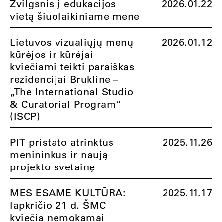
Žvilgsnis į edukacijos
2026.01.22
vietą šiuolaikiniame mene
Lietuvos vizualiųjų menų
2026.01.12
kūrėjos ir kūrėjai
kviečiami teikti paraiškas
rezidencijai Brukline –
„The International Studio
& Curatorial Program“
(ISCP)
PIT pristato atrinktus
2025.11.26
menininkus ir naują
projekto svetainę
MES ESAME KULTŪRA:
2025.11.17
lapkričio 21 d. ŠMC
kviečia nemokamai