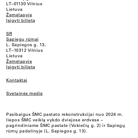
LT–01130 Vilnius
Lietuva
Žemėlapyje
Įsigyti bilietą
SR
Sapiegų rūmai
L. Sapiegos g. 13,
LT–10312 Vilnius
Lietuva
Žemėlapyje
Įsigyti bilietą
Kontaktai
Svetainės medis
Pasibaigus ŠMC pastato rekonstrukcijai nuo 2024 m.
liepos ŠMC veiklą vykdo dviejose erdvėse –
pagrindiniame ŠMC pastate (Vokiečių g. 2) ir Sapiegų
rūmų padalinyje (L. Sapiegos g. 13).