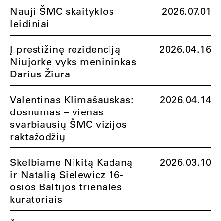
Nauji ŠMC skaityklos
2026.07.01
leidiniai
Į prestižinę rezidenciją
2026.04.16
Niujorke vyks menininkas
Darius Žiūra
Valentinas Klimašauskas:
2026.04.14
dosnumas – vienas
svarbiausių ŠMC vizijos
raktažodžių
Skelbiame Nikitą Kadaną
2026.03.10
ir Natalią Sielewicz 16-
osios Baltijos trienalės
kuratoriais