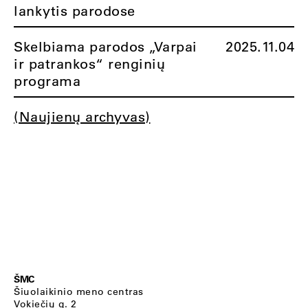
lankytis parodose
Skelbiama parodos „Varpai
2025.11.04
ir patrankos“ renginių
programa
(Naujienų archyvas)
ŠMC
Šiuolaikinio meno centras
Vokiečių g. 2