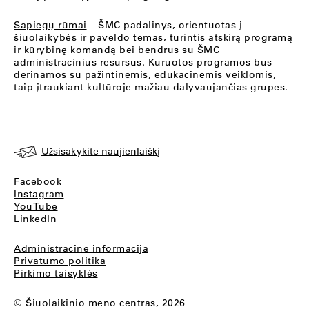
Sapiegų rūmai
– ŠMC padalinys, orientuotas į
šiuolaikybės ir paveldo temas, turintis atskirą programą
ir kūrybinę komandą bei bendrus su ŠMC
administracinius resursus. Kuruotos programos bus
derinamos su pažintinėmis, edukacinėmis veiklomis,
taip įtraukiant kultūroje mažiau dalyvaujančias grupes.
Užsisakykite naujienlaiškį
Facebook
Instagram
YouTube
LinkedIn
Administracinė informacija
Privatumo politika
Pirkimo taisyklės
© Šiuolaikinio meno centras, 2026