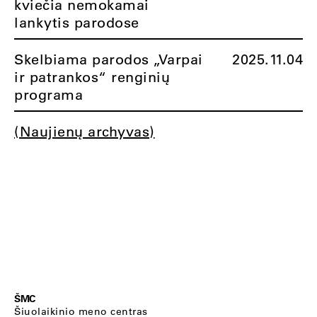
kviečia nemokamai
lankytis parodose
Skelbiama parodos „Varpai
2025.11.04
ir patrankos“ renginių
programa
(Naujienų archyvas)
ŠMC
Šiuolaikinio meno centras