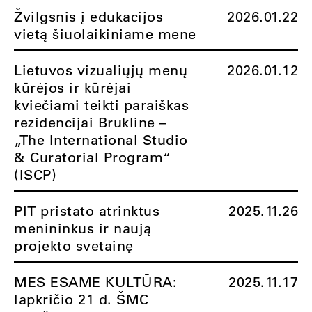
Žvilgsnis į edukacijos
2026.01.22
vietą šiuolaikiniame mene
Lietuvos vizualiųjų menų
2026.01.12
kūrėjos ir kūrėjai
kviečiami teikti paraiškas
rezidencijai Brukline –
„The International Studio
& Curatorial Program“
(ISCP)
PIT pristato atrinktus
2025.11.26
menininkus ir naują
projekto svetainę
MES ESAME KULTŪRA:
2025.11.17
lapkričio 21 d. ŠMC