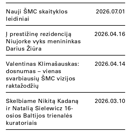
Nauji ŠMC skaityklos
2026.07.01
leidiniai
Į prestižinę rezidenciją
2026.04.16
Niujorke vyks menininkas
Darius Žiūra
Valentinas Klimašauskas:
2026.04.14
dosnumas – vienas
svarbiausių ŠMC vizijos
raktažodžių
Skelbiame Nikitą Kadaną
2026.03.10
ir Natalią Sielewicz 16-
osios Baltijos trienalės
kuratoriais