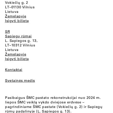
Vokiečių g. 2
LT–01130 Vilnius
Lietuva
Žemėlapyje
Įsigyti bilietą
SR
Sapiegų rūmai
L. Sapiegos g. 13,
LT–10312 Vilnius
Lietuva
Žemėlapyje
Įsigyti bilietą
Kontaktai
Svetainės medis
Pasibaigus ŠMC pastato rekonstrukcijai nuo 2024 m.
liepos ŠMC veiklą vykdo dviejose erdvėse –
pagrindiniame ŠMC pastate (Vokiečių g. 2) ir Sapiegų
rūmų padalinyje (L. Sapiegos g. 13).