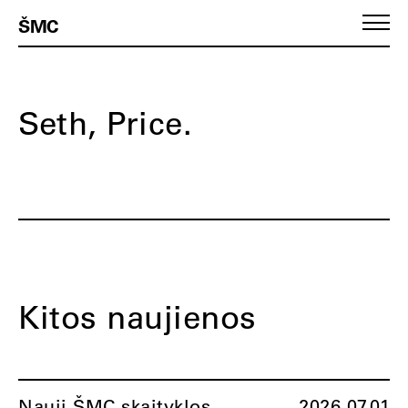
ŠMC
Seth, Price.
Kitos naujienos
Nauji ŠMC skaityklos
2026.07.01