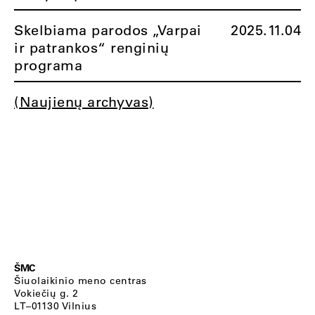
Skelbiama parodos „Varpai
2025.11.04
ir patrankos“ renginių
programa
(Naujienų archyvas)
ŠMC
Šiuolaikinio meno centras
Vokiečių g. 2
LT–01130 Vilnius