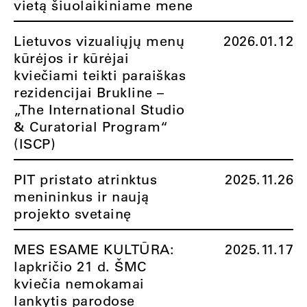
vietą šiuolaikiniame mene
Lietuvos vizualiųjų menų
2026.01.12
kūrėjos ir kūrėjai
kviečiami teikti paraiškas
rezidencijai Brukline –
„The International Studio
& Curatorial Program“
(ISCP)
PIT pristato atrinktus
2025.11.26
menininkus ir naują
projekto svetainę
MES ESAME KULTŪRA:
2025.11.17
lapkričio 21 d. ŠMC
kviečia nemokamai
lankytis parodose