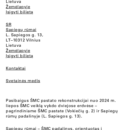
Lietuva
Žemėlapyje
Įsigyti bilietą
SR
Sapiegų rūmai
L. Sapiegos g. 13,
LT–10312 Vilnius
Lietuva
Žemėlapyje
Įsigyti bilietą
Kontaktai
Svetainės medis
Pasibaigus ŠMC pastato rekonstrukcijai nuo 2024 m.
liepos ŠMC veiklą vykdo dviejose erdvėse –
pagrindiniame ŠMC pastate (Vokiečių g. 2) ir Sapiegų
rūmų padalinyje (L. Sapiegos g. 13).
Sapiegų rūmai
– ŠMC padalinys, orientuotas į