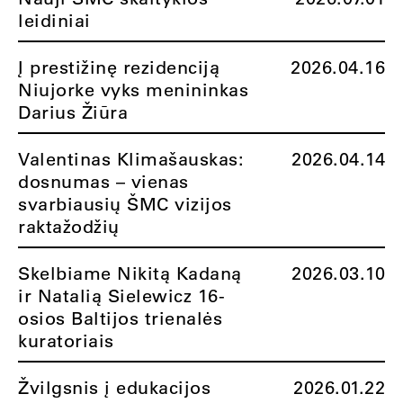
leidiniai
Į prestižinę rezidenciją
2026.04.16
Niujorke vyks menininkas
Darius Žiūra
Valentinas Klimašauskas:
2026.04.14
dosnumas – vienas
svarbiausių ŠMC vizijos
raktažodžių
Skelbiame Nikitą Kadaną
2026.03.10
ir Natalią Sielewicz 16-
osios Baltijos trienalės
kuratoriais
Žvilgsnis į edukacijos
2026.01.22