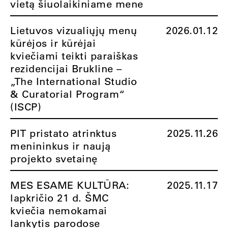
vietą šiuolaikiniame mene
Lietuvos vizualiųjų menų
2026.01.12
kūrėjos ir kūrėjai
kviečiami teikti paraiškas
rezidencijai Brukline –
„The International Studio
& Curatorial Program“
(ISCP)
PIT pristato atrinktus
2025.11.26
menininkus ir naują
projekto svetainę
MES ESAME KULTŪRA:
2025.11.17
lapkričio 21 d. ŠMC
kviečia nemokamai
lankytis parodose