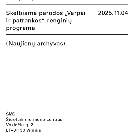
Skelbiama parodos „Varpai
2025.11.04
ir patrankos“ renginių
programa
(Naujienų archyvas)
ŠMC
Šiuolaikinio meno centras
Vokiečių g. 2
LT–01130 Vilnius