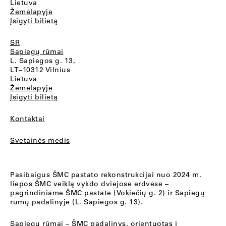
Lietuva
Žemėlapyje
Įsigyti bilietą
SR
Sapiegų rūmai
L. Sapiegos g. 13,
LT–10312 Vilnius
Lietuva
Žemėlapyje
Įsigyti bilietą
Kontaktai
Svetainės medis
Pasibaigus ŠMC pastato rekonstrukcijai nuo 2024 m.
liepos ŠMC veiklą vykdo dviejose erdvėse –
pagrindiniame ŠMC pastate (Vokiečių g. 2) ir Sapiegų
rūmų padalinyje (L. Sapiegos g. 13).
Sapiegų rūmai
– ŠMC padalinys, orientuotas į