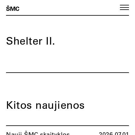
ŠMC
Shelter II.
Kitos naujienos
Nauji ŠMC skaityklos
2026.07.01