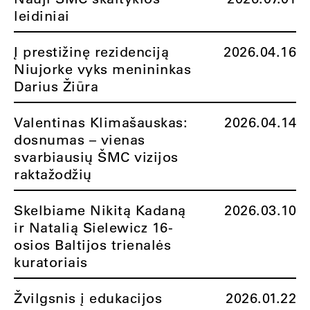
leidiniai
Į prestižinę rezidenciją
2026.04.16
Niujorke vyks menininkas
Darius Žiūra
Valentinas Klimašauskas:
2026.04.14
dosnumas – vienas
svarbiausių ŠMC vizijos
raktažodžių
Skelbiame Nikitą Kadaną
2026.03.10
ir Natalią Sielewicz 16-
osios Baltijos trienalės
kuratoriais
Žvilgsnis į edukacijos
2026.01.22