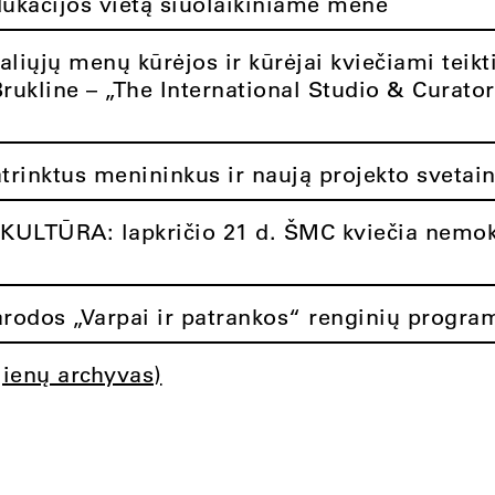
dukacijos vietą šiuolaikiniame mene
aliųjų menų kūrėjos ir kūrėjai kviečiami teikt
Brukline – „The International Studio & Curato
atrinktus menininkus ir naują projekto svetai
ULTŪRA: lapkričio 21 d. ŠMC kviečia nemok
rodos „Varpai ir patrankos“ renginių progra
jienų archyvas)