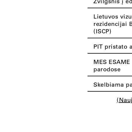
Žvilgsnis į e
Lietuvos vizu
rezidencijai 
(ISCP)
PIT pristato 
MES ESAME K
parodose
Skelbiama pa
(Nau