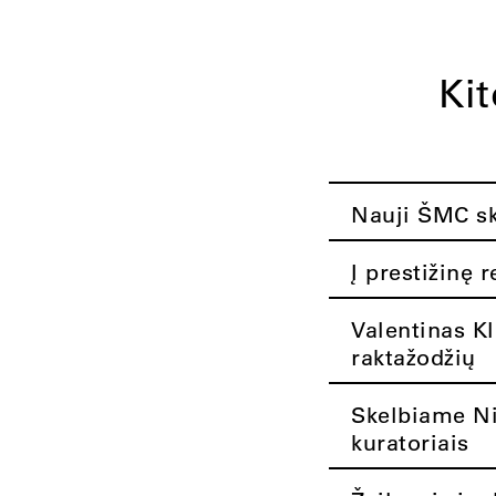
Ki
Nauji ŠMC ska
Į prestižinę 
Valentinas K
raktažodžių
Skelbiame Nik
kuratoriais