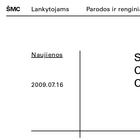
ŠMC
Lankytojams
Parodos ir rengini
S
Naujienos
C
2009.07.16