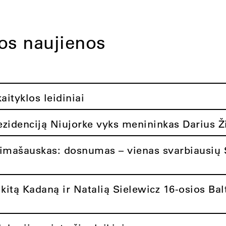
tos naujienos
ityklos leidiniai
rezidenciją Niujorke vyks menininkas Darius Ž
limašauskas: dosnumas – vienas svarbiausių 
itą Kadaną ir Natalią Sielewicz 16-osios Balt