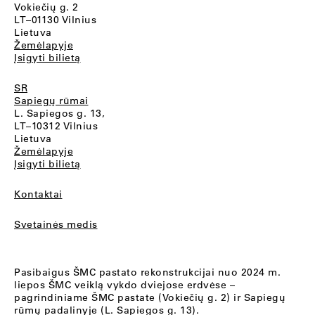
Vokiečių g. 2
LT–01130 Vilnius
Lietuva
Žemėlapyje
Įsigyti bilietą
SR
Sapiegų rūmai
L. Sapiegos g. 13,
LT–10312 Vilnius
Lietuva
Žemėlapyje
Įsigyti bilietą
Kontaktai
Svetainės medis
Pasibaigus ŠMC pastato rekonstrukcijai nuo 2024 m.
liepos ŠMC veiklą vykdo dviejose erdvėse –
pagrindiniame ŠMC pastate (Vokiečių g. 2) ir Sapiegų
rūmų padalinyje (L. Sapiegos g. 13).