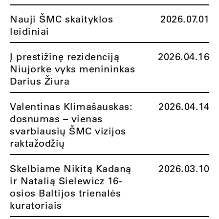
Nauji ŠMC skaityklos
2026.07.01
leidiniai
Į prestižinę rezidenciją
2026.04.16
Niujorke vyks menininkas
Darius Žiūra
Valentinas Klimašauskas:
2026.04.14
dosnumas – vienas
svarbiausių ŠMC vizijos
raktažodžių
Skelbiame Nikitą Kadaną
2026.03.10
ir Natalią Sielewicz 16-
osios Baltijos trienalės
kuratoriais