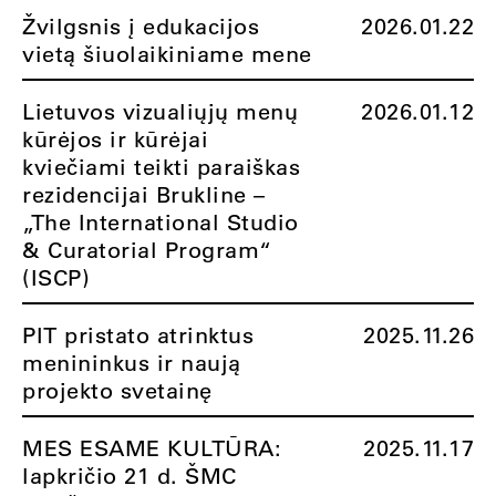
Žvilgsnis į edukacijos
2026.01.22
vietą šiuolaikiniame mene
Lietuvos vizualiųjų menų
2026.01.12
kūrėjos ir kūrėjai
kviečiami teikti paraiškas
rezidencijai Brukline –
„The International Studio
& Curatorial Program“
(ISCP)
PIT pristato atrinktus
2025.11.26
menininkus ir naują
projekto svetainę
MES ESAME KULTŪRA:
2025.11.17
lapkričio 21 d. ŠMC