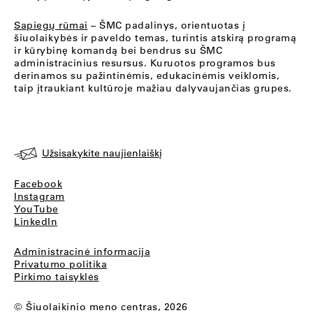
Sapiegų rūmai
– ŠMC padalinys, orientuotas į
šiuolaikybės ir paveldo temas, turintis atskirą programą
ir kūrybinę komandą bei bendrus su ŠMC
administracinius resursus. Kuruotos programos bus
derinamos su pažintinėmis, edukacinėmis veiklomis,
taip įtraukiant kultūroje mažiau dalyvaujančias grupes.
Užsisakykite naujienlaiškį
Facebook
Instagram
YouTube
LinkedIn
Administracinė informacija
Privatumo politika
Pirkimo taisyklės
© Šiuolaikinio meno centras, 2026