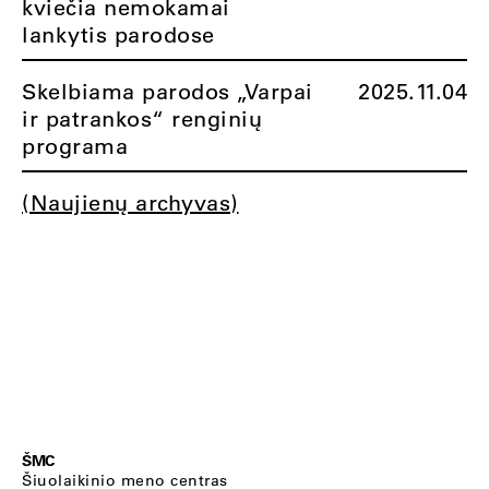
kviečia nemokamai
lankytis parodose
Skelbiama parodos „Varpai
2025.11.04
ir patrankos“ renginių
programa
(Naujienų archyvas)
ŠMC
Šiuolaikinio meno centras