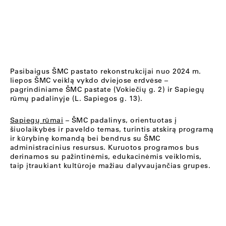
Pasibaigus ŠMC pastato rekonstrukcijai nuo 2024 m.
liepos ŠMC veiklą vykdo dviejose erdvėse –
pagrindiniame ŠMC pastate (Vokiečių g. 2) ir Sapiegų
rūmų padalinyje (L. Sapiegos g. 13).
Sapiegų rūmai
– ŠMC padalinys, orientuotas į
šiuolaikybės ir paveldo temas, turintis atskirą programą
ir kūrybinę komandą bei bendrus su ŠMC
administracinius resursus. Kuruotos programos bus
derinamos su pažintinėmis, edukacinėmis veiklomis,
taip įtraukiant kultūroje mažiau dalyvaujančias grupes.