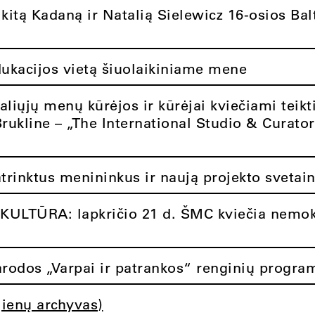
itą Kadaną ir Natalią Sielewicz 16-osios Balt
dukacijos vietą šiuolaikiniame mene
aliųjų menų kūrėjos ir kūrėjai kviečiami teikt
Brukline – „The International Studio & Curato
atrinktus menininkus ir naują projekto svetai
ULTŪRA: lapkričio 21 d. ŠMC kviečia nemok
rodos „Varpai ir patrankos“ renginių progra
jienų archyvas)