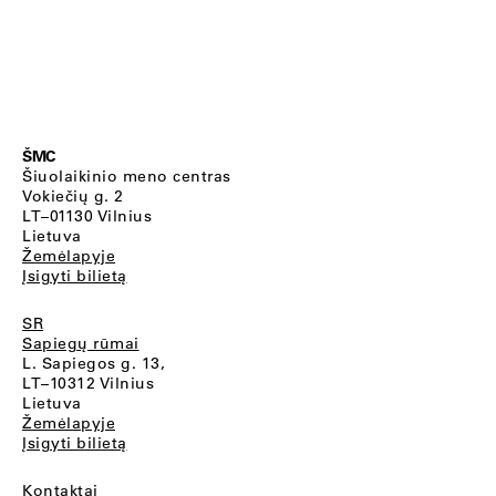
ŠMC
Šiuolaikinio meno centras
Vokiečių g. 2
LT–01130 Vilnius
Lietuva
Žemėlapyje
Įsigyti bilietą
SR
Sapiegų rūmai
L. Sapiegos g. 13,
LT–10312 Vilnius
Lietuva
Žemėlapyje
Įsigyti bilietą
Kontaktai