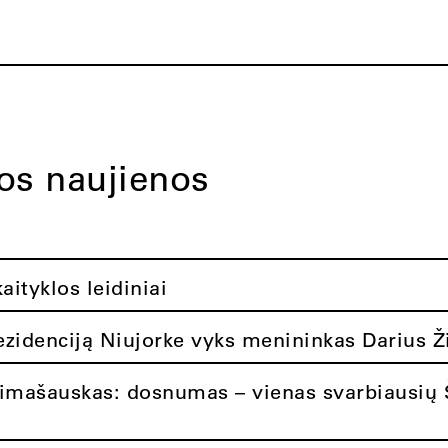
tos naujienos
ityklos leidiniai
rezidenciją Niujorke vyks menininkas Darius Ž
limašauskas: dosnumas – vienas svarbiausių 