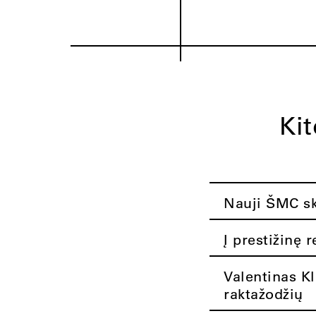
Ki
Nauji ŠMC ska
Į prestižinę 
Valentinas K
raktažodžių