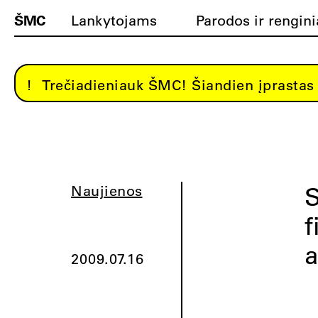
ŠMC
Lankytojams
Parodos ir rengini
Trečiadieniauk ŠMC! Šiandien įprastas 
S
Naujienos
f
a
2009.07.16