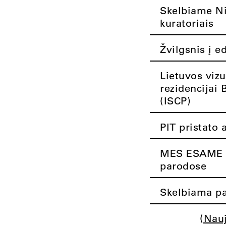
Skelbiame Nik
kuratoriais
Žvilgsnis į e
Lietuvos vizu
rezidencijai 
(ISCP)
PIT pristato 
MES ESAME K
parodose
Skelbiama pa
(Nau