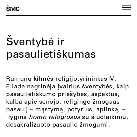
ŠMC
Šventybė ir
pasaulietiškumas
Rumunų kilmės religijotyrininkas M.
Eliade nagrinėja įvairius šventybės, kaip
pasaulietiškumo priešybės, aspektus,
kalba apie senojo, religingo žmogaus
pasaulį – mąstymą, potyrius, aplinką, –
lygina
homo relogiosus
su šiuolaikiniu,
desakralizuoto pasaulio žmogumi.