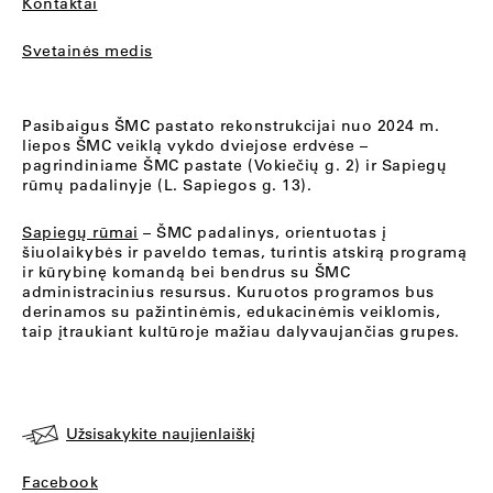
Kontaktai
Svetainės medis
Pasibaigus ŠMC pastato rekonstrukcijai nuo 2024 m.
liepos ŠMC veiklą vykdo dviejose erdvėse –
pagrindiniame ŠMC pastate (Vokiečių g. 2) ir Sapiegų
rūmų padalinyje (L. Sapiegos g. 13).
Sapiegų rūmai
– ŠMC padalinys, orientuotas į
šiuolaikybės ir paveldo temas, turintis atskirą programą
ir kūrybinę komandą bei bendrus su ŠMC
administracinius resursus. Kuruotos programos bus
derinamos su pažintinėmis, edukacinėmis veiklomis,
taip įtraukiant kultūroje mažiau dalyvaujančias grupes.
Užsisakykite naujienlaiškį
Facebook