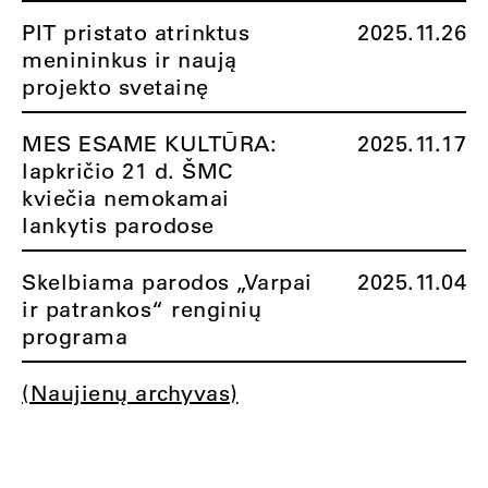
PIT pristato atrinktus
2025.11.26
menininkus ir naują
projekto svetainę
MES ESAME KULTŪRA:
2025.11.17
lapkričio 21 d. ŠMC
kviečia nemokamai
lankytis parodose
Skelbiama parodos „Varpai
2025.11.04
ir patrankos“ renginių
programa
(Naujienų archyvas)