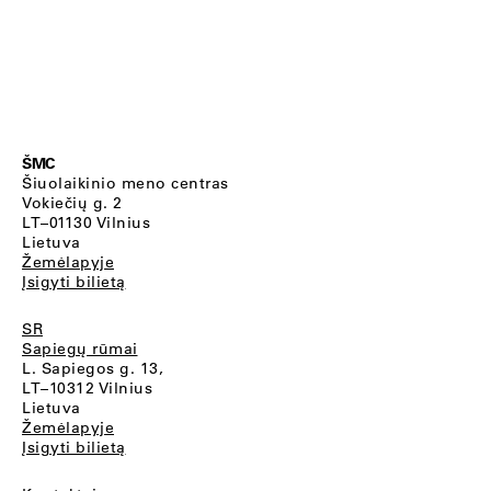
ŠMC
Šiuolaikinio meno centras
Vokiečių g. 2
LT–01130 Vilnius
Lietuva
Žemėlapyje
Įsigyti bilietą
SR
Sapiegų rūmai
L. Sapiegos g. 13,
LT–10312 Vilnius
Lietuva
Žemėlapyje
Įsigyti bilietą