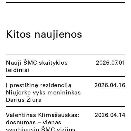
Kitos naujienos
Nauji ŠMC skaityklos
2026.07.01
leidiniai
Į prestižinę rezidenciją
2026.04.16
Niujorke vyks menininkas
Darius Žiūra
Valentinas Klimašauskas:
2026.04.14
dosnumas – vienas
svarbiausių ŠMC vizijos