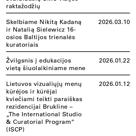
raktažodžių
Skelbiame Nikitą Kadaną
2026.03.10
ir Natalią Sielewicz 16-
osios Baltijos trienalės
kuratoriais
Žvilgsnis į edukacijos
2026.01.22
vietą šiuolaikiniame mene
Lietuvos vizualiųjų menų
2026.01.12
kūrėjos ir kūrėjai
kviečiami teikti paraiškas
rezidencijai Brukline –
„The International Studio
& Curatorial Program“
(ISCP)