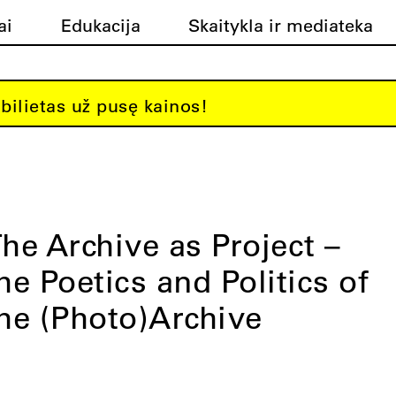
ai
Edukacija
Skaitykla ir mediateka
bilietas už pusę kainos!
he Archive as Project –
he Poetics and Politics of
he (Photo)Archive