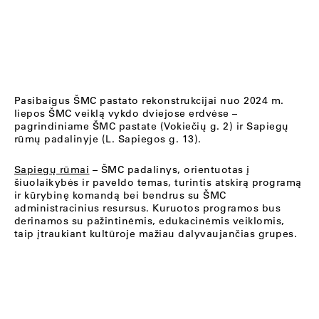
Pasibaigus ŠMC pastato rekonstrukcijai nuo 2024 m.
liepos ŠMC veiklą vykdo dviejose erdvėse –
pagrindiniame ŠMC pastate (Vokiečių g. 2) ir Sapiegų
rūmų padalinyje (L. Sapiegos g. 13).
Sapiegų rūmai
– ŠMC padalinys, orientuotas į
šiuolaikybės ir paveldo temas, turintis atskirą programą
ir kūrybinę komandą bei bendrus su ŠMC
administracinius resursus. Kuruotos programos bus
derinamos su pažintinėmis, edukacinėmis veiklomis,
taip įtraukiant kultūroje mažiau dalyvaujančias grupes.