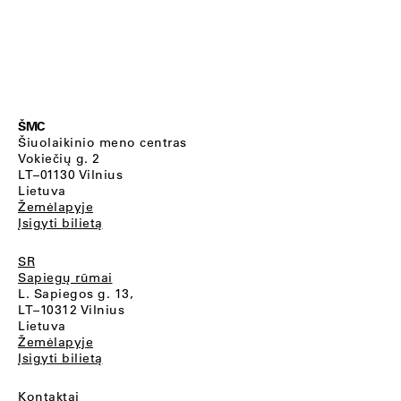
ŠMC
Šiuolaikinio meno centras
Vokiečių g. 2
LT–01130 Vilnius
Lietuva
Žemėlapyje
Įsigyti bilietą
SR
Sapiegų rūmai
L. Sapiegos g. 13,
LT–10312 Vilnius
Lietuva
Žemėlapyje
Įsigyti bilietą
Kontaktai