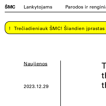
ŠMC
Lankytojams
Parodos ir rengini
Trečiadieniauk ŠMC! Šiandien įprastas 
T
Naujienos
t
t
2023.12.29