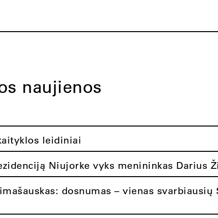
tos naujienos
ityklos leidiniai
rezidenciją Niujorke vyks menininkas Darius Ž
limašauskas: dosnumas – vienas svarbiausių 