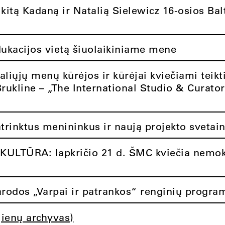
itą Kadaną ir Natalią Sielewicz 16-osios Balt
dukacijos vietą šiuolaikiniame mene
aliųjų menų kūrėjos ir kūrėjai kviečiami teikt
Brukline – „The International Studio & Curato
atrinktus menininkus ir naują projekto svetai
ULTŪRA: lapkričio 21 d. ŠMC kviečia nemok
rodos „Varpai ir patrankos“ renginių progra
jienų archyvas)