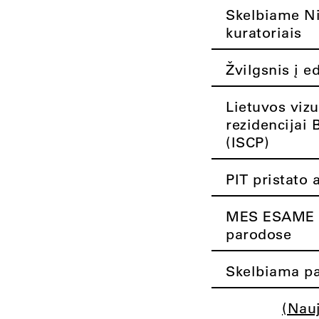
Skelbiame Nik
kuratoriais
Žvilgsnis į e
Lietuvos vizu
rezidencijai 
(ISCP)
PIT pristato 
MES ESAME K
parodose
Skelbiama pa
(Nau