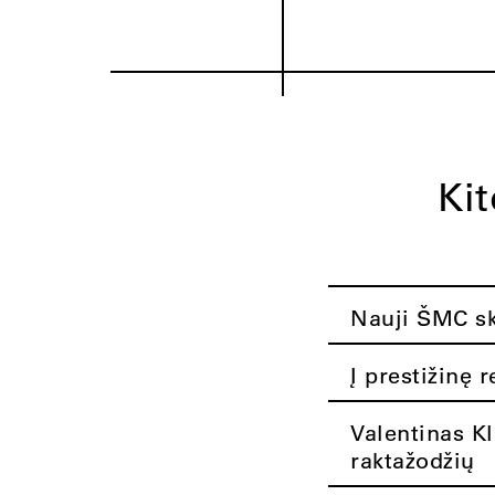
Ki
Nauji ŠMC ska
Į prestižinę 
Valentinas K
raktažodžių