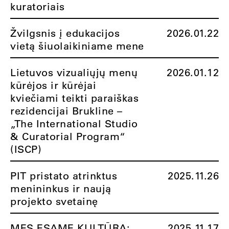
kuratoriais
Žvilgsnis į edukacijos
2026.01.22
vietą šiuolaikiniame mene
Lietuvos vizualiųjų menų
2026.01.12
kūrėjos ir kūrėjai
kviečiami teikti paraiškas
rezidencijai Brukline –
„The International Studio
& Curatorial Program“
(ISCP)
PIT pristato atrinktus
2025.11.26
menininkus ir naują
projekto svetainę
MES ESAME KULTŪRA:
2025.11.17