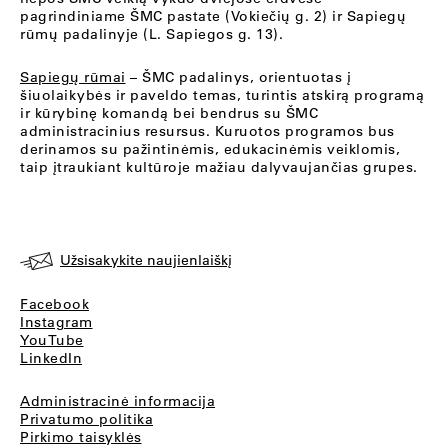
pagrindiniame ŠMC pastate (Vokiečių g. 2) ir Sapiegų
rūmų padalinyje (L. Sapiegos g. 13).
Sapiegų rūmai
– ŠMC padalinys, orientuotas į
šiuolaikybės ir paveldo temas, turintis atskirą programą
ir kūrybinę komandą bei bendrus su ŠMC
administracinius resursus. Kuruotos programos bus
derinamos su pažintinėmis, edukacinėmis veiklomis,
taip įtraukiant kultūroje mažiau dalyvaujančias grupes.
Užsisakykite naujienlaiškį
Facebook
Instagram
YouTube
LinkedIn
Administracinė informacija
Privatumo politika
Pirkimo taisyklės