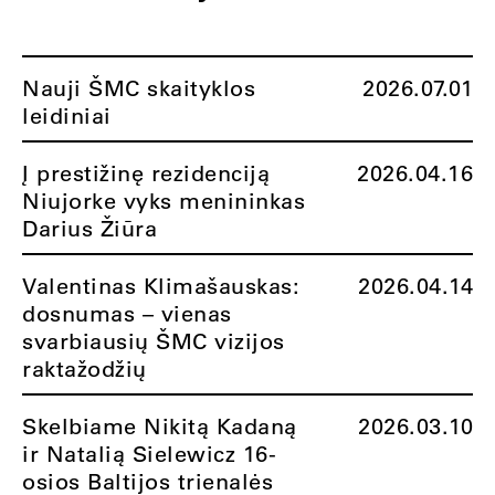
Nauji ŠMC skaityklos
2026.07.01
leidiniai
Į prestižinę rezidenciją
2026.04.16
Niujorke vyks menininkas
Darius Žiūra
Valentinas Klimašauskas:
2026.04.14
dosnumas – vienas
svarbiausių ŠMC vizijos
raktažodžių
Skelbiame Nikitą Kadaną
2026.03.10
ir Natalią Sielewicz 16-
osios Baltijos trienalės