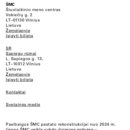
ŠMC
Šiuolaikinio meno centras
Vokiečių g. 2
LT–01130 Vilnius
Lietuva
Žemėlapyje
Įsigyti bilietą
SR
Sapiegų rūmai
L. Sapiegos g. 13,
LT–10312 Vilnius
Lietuva
Žemėlapyje
Įsigyti bilietą
Kontaktai
Svetainės medis
Pasibaigus ŠMC pastato rekonstrukcijai nuo 2024 m.
liepos ŠMC veiklą vykdo dviejose erdvėse –