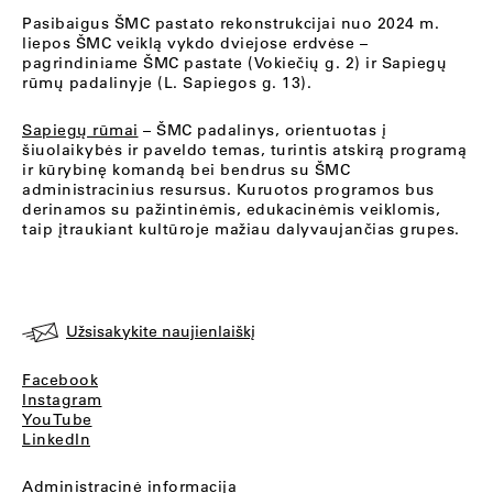
Pasibaigus ŠMC pastato rekonstrukcijai nuo 2024 m.
liepos ŠMC veiklą vykdo dviejose erdvėse –
pagrindiniame ŠMC pastate (Vokiečių g. 2) ir Sapiegų
rūmų padalinyje (L. Sapiegos g. 13).
Sapiegų rūmai
– ŠMC padalinys, orientuotas į
šiuolaikybės ir paveldo temas, turintis atskirą programą
ir kūrybinę komandą bei bendrus su ŠMC
administracinius resursus. Kuruotos programos bus
derinamos su pažintinėmis, edukacinėmis veiklomis,
taip įtraukiant kultūroje mažiau dalyvaujančias grupes.
Užsisakykite naujienlaiškį
Facebook
Instagram
YouTube
LinkedIn
Administracinė informacija