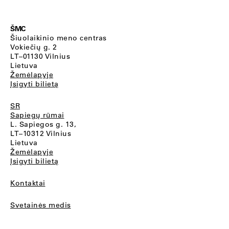
ŠMC
Šiuolaikinio meno centras
Vokiečių g. 2
LT–01130 Vilnius
Lietuva
Žemėlapyje
Įsigyti bilietą
SR
Sapiegų rūmai
L. Sapiegos g. 13,
LT–10312 Vilnius
Lietuva
Žemėlapyje
Įsigyti bilietą
Kontaktai
Svetainės medis