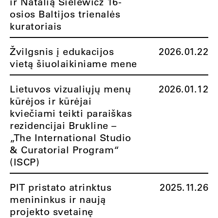
ir Natalią Sielewicz 16-
osios Baltijos trienalės
kuratoriais
Žvilgsnis į edukacijos
2026.01.22
vietą šiuolaikiniame mene
Lietuvos vizualiųjų menų
2026.01.12
kūrėjos ir kūrėjai
kviečiami teikti paraiškas
rezidencijai Brukline –
„The International Studio
& Curatorial Program“
(ISCP)
PIT pristato atrinktus
2025.11.26
menininkus ir naują
projekto svetainę