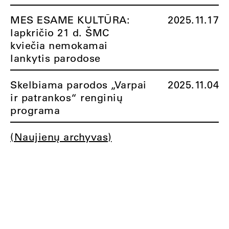
MES ESAME KULTŪRA:
2025.11.17
lapkričio 21 d. ŠMC
kviečia nemokamai
lankytis parodose
Skelbiama parodos „Varpai
2025.11.04
ir patrankos“ renginių
programa
(Naujienų archyvas)