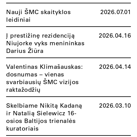
Nauji ŠMC skaityklos
2026.07.01
leidiniai
Į prestižinę rezidenciją
2026.04.16
Niujorke vyks menininkas
Darius Žiūra
Valentinas Klimašauskas:
2026.04.14
dosnumas – vienas
svarbiausių ŠMC vizijos
raktažodžių
Skelbiame Nikitą Kadaną
2026.03.10
ir Natalią Sielewicz 16-
osios Baltijos trienalės
kuratoriais