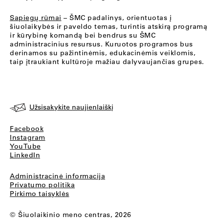
Sapiegų rūmai
– ŠMC padalinys, orientuotas į
šiuolaikybės ir paveldo temas, turintis atskirą programą
ir kūrybinę komandą bei bendrus su ŠMC
administracinius resursus. Kuruotos programos bus
derinamos su pažintinėmis, edukacinėmis veiklomis,
taip įtraukiant kultūroje mažiau dalyvaujančias grupes.
Užsisakykite naujienlaiškį
Facebook
Instagram
YouTube
LinkedIn
Administracinė informacija
Privatumo politika
Pirkimo taisyklės
© Šiuolaikinio meno centras, 2026