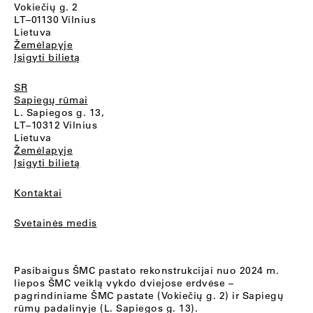
Vokiečių g. 2
LT–01130 Vilnius
Lietuva
Žemėlapyje
Įsigyti bilietą
SR
Sapiegų rūmai
L. Sapiegos g. 13,
LT–10312 Vilnius
Lietuva
Žemėlapyje
Įsigyti bilietą
Kontaktai
Svetainės medis
Pasibaigus ŠMC pastato rekonstrukcijai nuo 2024 m.
liepos ŠMC veiklą vykdo dviejose erdvėse –
pagrindiniame ŠMC pastate (Vokiečių g. 2) ir Sapiegų
rūmų padalinyje (L. Sapiegos g. 13).