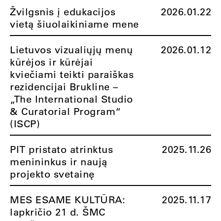
Žvilgsnis į edukacijos
2026.01.22
vietą šiuolaikiniame mene
Lietuvos vizualiųjų menų
2026.01.12
kūrėjos ir kūrėjai
kviečiami teikti paraiškas
rezidencijai Brukline –
„The International Studio
& Curatorial Program“
(ISCP)
PIT pristato atrinktus
2025.11.26
menininkus ir naują
projekto svetainę
MES ESAME KULTŪRA:
2025.11.17
lapkričio 21 d. ŠMC