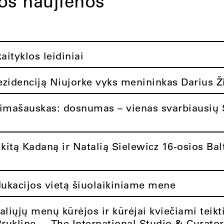
tos naujienos
ityklos leidiniai
rezidenciją Niujorke vyks menininkas Darius Ž
limašauskas: dosnumas – vienas svarbiausių 
itą Kadaną ir Natalią Sielewicz 16-osios Balt
dukacijos vietą šiuolaikiniame mene
aliųjų menų kūrėjos ir kūrėjai kviečiami teikt
Brukline – „The International Studio & Curato