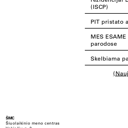
(ISCP)
PIT pristato 
MES ESAME K
parodose
Skelbiama pa
(Nau
ŠMC
Šiuolaikinio meno centras