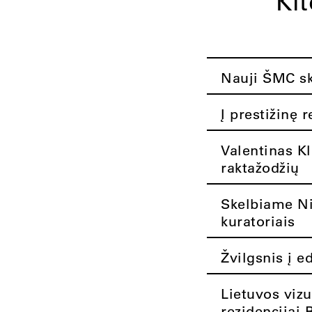
Ki
Nauji ŠMC ska
Į prestižinę 
Valentinas K
raktažodžių
Skelbiame Nik
kuratoriais
Žvilgsnis į e
Lietuvos vizu
rezidencijai 