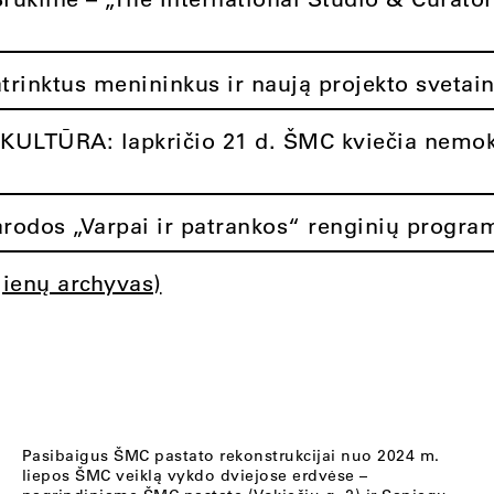
atrinktus menininkus ir naują projekto svetai
ULTŪRA: lapkričio 21 d. ŠMC kviečia nemok
rodos „Varpai ir patrankos“ renginių progra
jienų archyvas)
Pasibaigus ŠMC pastato rekonstrukcijai nuo 2024 m.
liepos ŠMC veiklą vykdo dviejose erdvėse –