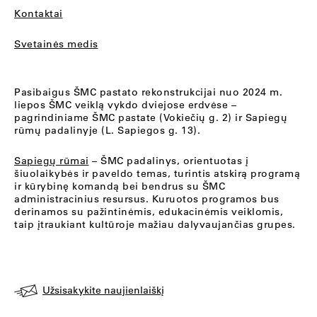
Kontaktai
Svetainės medis
Pasibaigus ŠMC pastato rekonstrukcijai nuo 2024 m.
liepos ŠMC veiklą vykdo dviejose erdvėse –
pagrindiniame ŠMC pastate (Vokiečių g. 2) ir Sapiegų
rūmų padalinyje (L. Sapiegos g. 13).
Sapiegų rūmai
– ŠMC padalinys, orientuotas į
šiuolaikybės ir paveldo temas, turintis atskirą programą
ir kūrybinę komandą bei bendrus su ŠMC
administracinius resursus. Kuruotos programos bus
derinamos su pažintinėmis, edukacinėmis veiklomis,
taip įtraukiant kultūroje mažiau dalyvaujančias grupes.
Užsisakykite naujienlaiškį