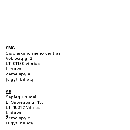
ŠMC
Šiuolaikinio meno centras
Vokiečių g. 2
LT–01130 Vilnius
Lietuva
Žemėlapyje
Įsigyti bilietą
SR
Sapiegų rūmai
L. Sapiegos g. 13,
LT–10312 Vilnius
Lietuva
Žemėlapyje
Įsigyti bilietą