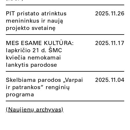
PIT pristato atrinktus
2025.11.26
menininkus ir naują
projekto svetainę
MES ESAME KULTŪRA:
2025.11.17
lapkričio 21 d. ŠMC
kviečia nemokamai
lankytis parodose
Skelbiama parodos „Varpai
2025.11.04
ir patrankos“ renginių
programa
(Naujienų archyvas)