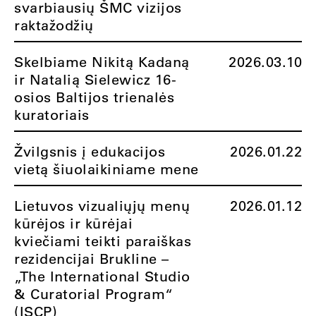
svarbiausių ŠMC vizijos
raktažodžių
Skelbiame Nikitą Kadaną
2026.03.10
ir Natalią Sielewicz 16-
osios Baltijos trienalės
kuratoriais
Žvilgsnis į edukacijos
2026.01.22
vietą šiuolaikiniame mene
Lietuvos vizualiųjų menų
2026.01.12
kūrėjos ir kūrėjai
kviečiami teikti paraiškas
rezidencijai Brukline –
„The International Studio
& Curatorial Program“
(ISCP)